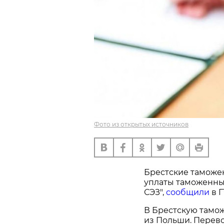
Фото из открытых источников
Брестские таможе
уплаты таможенны
СЭЗ",
сообщили
в Г
В Брестскую тамо
из Польши. Перево