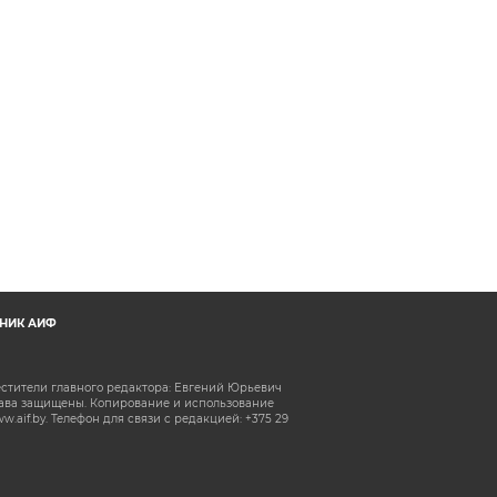
НИК АИФ
естители главного редактора: Евгений Юрьевич
рава защищены. Копирование и использование
aif.by. Телефон для связи с редакцией: +375 29