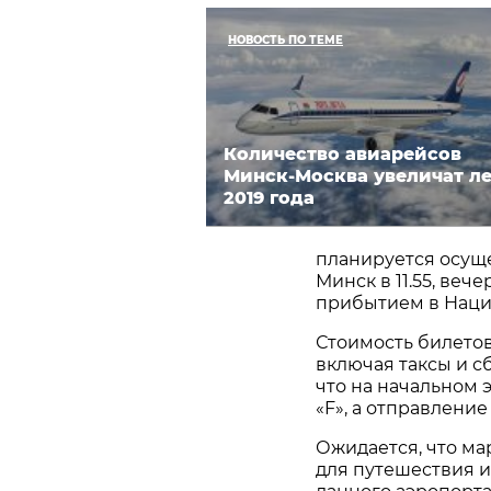
НОВОСТЬ ПО ТЕМЕ
Количество авиарейсов
Минск-Москва увеличат л
2019 года
планируется осущес
Минск в 11.55, веч
прибытием в Нацио
Стоимость билетов 
включая таксы и сб
что на начальном 
«F», а отправление
Ожидается, что м
для путешествия и