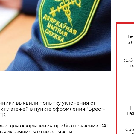
Бе
ур
Собо
т
нники выявили попытку уклонения от
Н
х платежей в пункте оформления "Брест-
на
ТК.
жню для оформления прибыл грузовик DAF
Сро
зчик заявил, что везет части