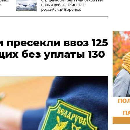
повер
C 17 декабря «Белавиа» открывает
в
новый рейс из Минска в
российский Воронеж
 пресекли ввоз 125
их без уплаты 130