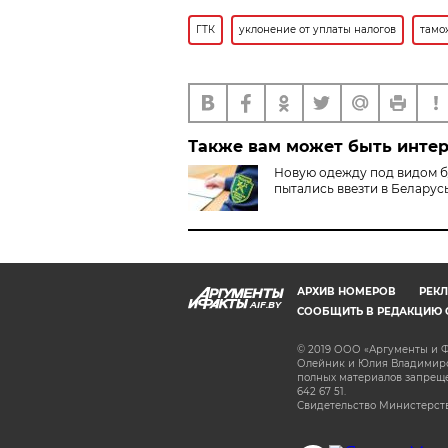
ГТК
уклонение от уплаты налогов
тамо
Также вам может быть инте
Новую одежду под видом б
пытались ввезти в Беларус
АРХИВ НОМЕРОВ
РЕКЛ
AIF.BY
СООБЩИТЬ В РЕДАКЦИЮ 
© 2019 ООО «Аргументы и Ф
Олейник и Юлия Владимиров
полных материалов запрещен
642 67 51.
Свидетельство Министерств