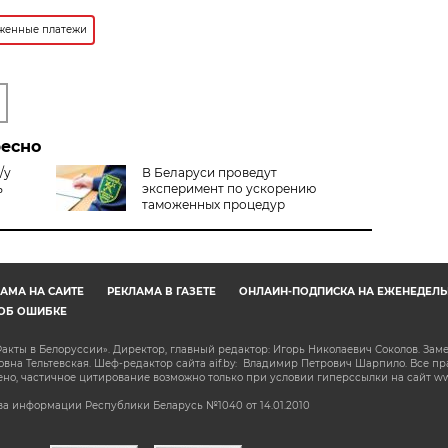
женные платежи
ресно
/у
В Беларуси проведут
ь
эксперимент по ускорению
таможенных процедур
АМА НА САЙТЕ
РЕКЛАМА В ГАЗЕТЕ
ОНЛАЙН-ПОДПИСКА НА ЕЖЕНЕДЕЛЬ
ОБ ОШИБКЕ
акты в Белоруссии». Директор, главный редактор: Игорь Николаевич Соколов. Зам
на Тельтевская. Шеф-редактор сайта aif.by: Владимир Петрович Шарпило. Все п
о, частичное цитирование возможно только при условии гиперссылки на сайт www.
а информации Республики Беларусь №1040 от 14.01.2010