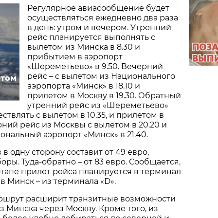
Регулярное авиасообщение будет
осуществляться ежедневно два раза
в день: утром и вечером. Утренний
рейс планируется выполнять с
вылетом из Минска в 8.30 и
прибытием в аэропорт
«Шереметьево» в 9.50. Вечерний
рейс – с вылетом из Национального
етом
аэропорта «Минск» в 18.10 и
прилетом в Москву в 19.30. Обратный
утренний рейс из «Шереметьево»
твлять с вылетом в 10.35, и прилетом в
ерний рейс из Москвы с вылетом в 20.20 и
нальный аэропорт «Минск» в 21.40.
в одну сторону составит от 49 евро,
оры. Туда-обратно – от 83 евро. Сообщается,
этапе прилет рейса планируется в терминал
 в Минск – из терминала «D».
аршрут расширит транзитные возможности
з Минска через Москву. Кроме того, из