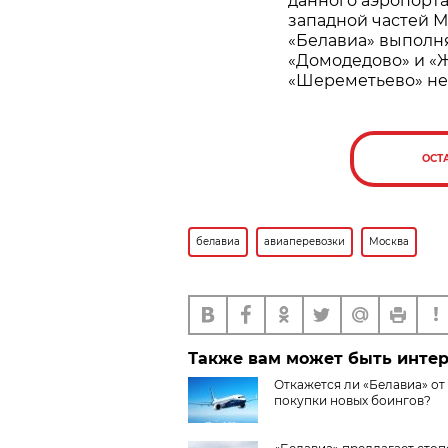
данного аэропорта
западной частей М
«Белавиа» выполн
«Домодедово» и «Ж
«Шереметьево» не 
ОСТ
белавиа
авиаперевозки
Москва
Также вам может быть инте
Откажется ли «Белавиа» от
покупки новых боингов?