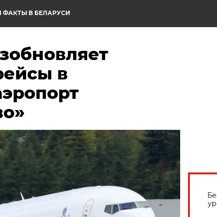
 ФАКТЫ В БЕЛАРУСИ
озобновляет
рейсы в
аэропорт
во»
Бе
ур