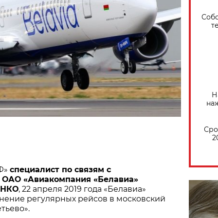
Собо
т
Н
на
Сро
2
Ф»
специалист по связям с
 ОАО «Авиакомпания «Белавиа»
ЕНКО
, 22 апреля 2019 года «Белавиа»
нение регулярных рейсов в московский
тьево».