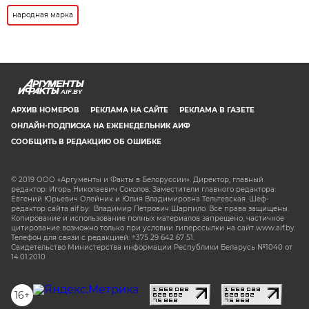
народная марка
AIF.BY
АРХИВ НОМЕРОВ
РЕКЛАМА НА САЙТЕ
РЕКЛАМА В ГАЗЕТЕ
ОНЛАЙН-ПОДПИСКА НА ЕЖЕНЕДЕЛЬНИК АИФ
СООБЩИТЬ В РЕДАКЦИЮ ОБ ОШИБКЕ
© 2019 ООО «Аргументы и Факты в Белоруссии». Директор, главный
редактор: Игорь Николаевич Соколов. Заместители главного редактора:
Евгений Юрьевич Олейник и Юлия Владимировна Тельтевская. Шеф-
редактор сайта aif.by: Владимир Петрович Шарпило. Все права защищены.
Копирование и использование полных материалов запрещено, частичное
цитирование возможно только при условии гиперссылки на сайт www.aif.by.
Телефон для связи с редакцией: +375 29 642 67 51.
Свидетельство Министерства информации Республики Беларусь №1040 от
14.01.2010
16+