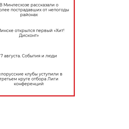
В Минлесхозе рассказали о
олее пострадавших от непогоды
районах
Минске открылся первый «Хит!
Дисконт»
7 августа. События и люди
елорусские клубы уступили в
третьем круге отбора Лиги
конференций