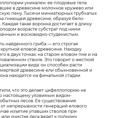
ллопории уникален: ее плодовые тела
вшее в древесине молочное кружево или
кую пену. Тысячи миниатюрных трубчатых
на гниющей древесине, образуя бело-
 Каждая такая воронка достигает в длину
молодом возрасте субстрат под ними
рачным и восковидно-студенистым.
ть найденного гриба — его строгая
 крупной еловой древесине. Находку
о в двух точках: на старом еловом пне и на
оваленном стволе. Это говорит о жесткой
циализации вида: он способен расти
 мертвой древесине ели обыкновенной и
а она находится на финальной стадии
или, что это делает цифеллопорию не
по настоящему уязвимым видом-
обытных лесов. Ее существование
 от непрерывности генераций елового
лучае изъятие упавших стволов при
 или очистке леса ведет к полному