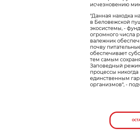
исчезновению мик
"Данная находка н
в Беловежской пущ
экосистемы, - фун
огромного числа 
валежник обеспечи
почву питательные
обеспечивает суб
тем самым сохран
Заповедный режим
процессы никогда 
единственным гар
организмов", - по
ОСТ