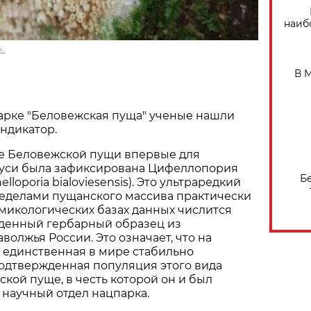
наиб
.
В 
арке "Беловежская пуща" ученые нашли
ндикатор.
не Беловежской пущи впервые для
уси была зафиксирована Цифеллопория
Б
lloporia bialoviesensis). Это ультраредкий
ределами пущанского массива практически
в микологических базах данных числится
денный гербарный образец из
волжья России. Это означает, что на
 единственная в мире стабильно
одтвержденная популяция этого вида
ской пуще, в честь которой он и был
научный отдел нацпарка.