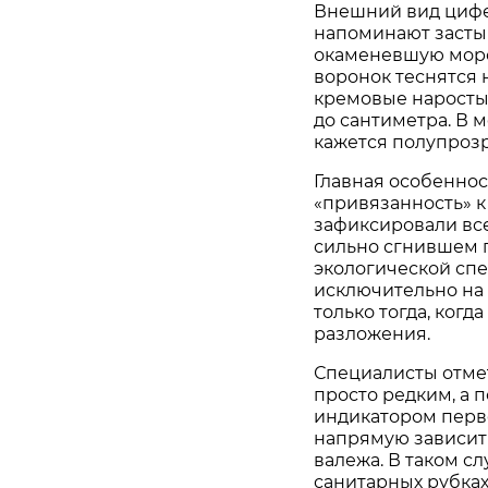
Внешний вид цифе
напоминают засты
окаменевшую морс
воронок теснятся 
кремовые наросты.
до сантиметра. В 
кажется полупроз
Главная особеннос
«привязанность» к
зафиксировали всег
сильно сгнившем п
экологической спе
исключительно на
только тогда, когд
разложения.
Специалисты отмет
просто редким, а 
индикатором перв
напрямую зависит
валежа. В таком с
санитарных рубках