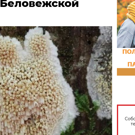
 Беловежской
Собо
т