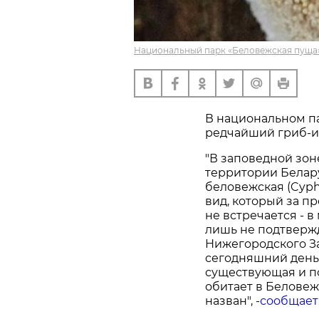
Национальный парк «Беловежская пуща»
В национальном п
редчайший гриб-и
"В заповедной зо
территории Белар
беловежская (Cyphe
вид, который за п
не встречается - 
лишь не подтверж
Нижегородского За
сегодняшний день
существующая и п
обитает в Беловеж
назван", -
сообщает