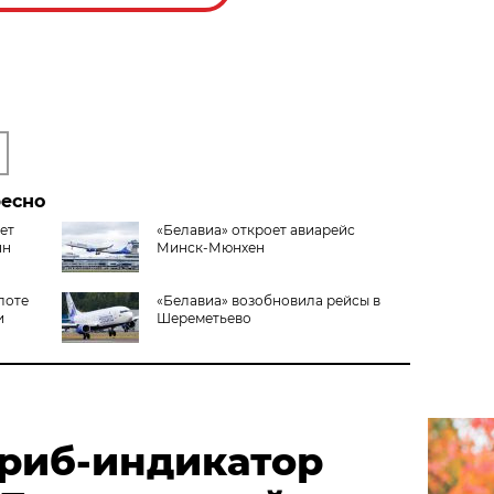
ресно
ет
«Белавиа» откроет авиарейс
нн
Минск-Мюнхен
лоте
«Белавиа» возобновила рейсы в
и
Шереметьево
риб-индикатор