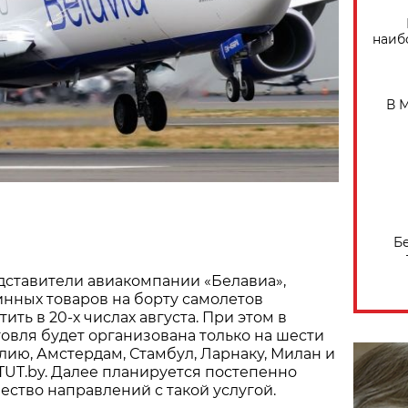
наиб
В 
Б
дставители авиакомпании «Белавиа»,
нных товаров на борту самолетов
ить в 20-х числах августа. При этом в
овля будет организована только на шести
алию, Амстердам, Стамбул, Ларнаку, Милан и
TUT.by. Далее планируется постепенно
ество направлений с такой услугой.