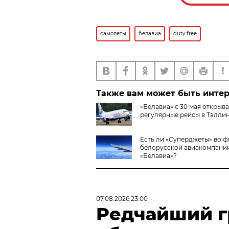
самолеты
белавиа
duty free
Также вам может быть инте
«Белавиа» с 30 мая открыва
регулярные рейсы в Талли
Есть ли «Суперджеты» во ф
белорусской авиакомпани
«Белавиа»?
07.08.2026 23:00
Редчайший г