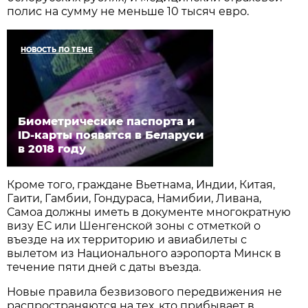
полис на сумму не меньше 10 тысяч евро.
НОВОСТЬ ПО ТЕМЕ
Биометрические паспорта и
ID-карты появятся в Беларуси
в 2018 году
Кроме того, граждане Вьетнама, Индии, Китая,
Гаити, Гамбии, Гондураса, Намибии, Ливана,
Самоа должны иметь в документе многократную
визу ЕС или Шенгенской зоны с отметкой о
въезде на их территорию и авиабилеты с
вылетом из Национального аэропорта Минск в
течение пяти дней с даты въезда.
Новые правила безвизового передвижения не
распространяются на тех, кто прибывает в