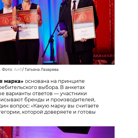
. Фото:
АиФ
/
Татьяна Лазарева.
я марка»
основана на принципе
ебительского выбора. В анкетах
ые варианты ответов — участники
писывают бренды и производителей,
один вопрос: «Какую марку вы считаете
тегории, которой доверяете и готовы