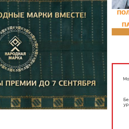
Мо
Бе
ур