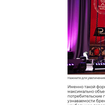
Нажмите для увеличения
Именно такой фор
максимально объе
потребительские 
узнаваемости бре