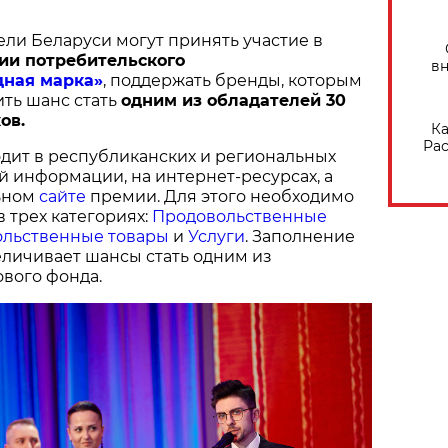
ели Беларуси могут принять участие в
ии потребительского
вн
дная марка»
, поддержать бренды, которым
ить шанс стать
одним из обладателей 30
ов.
Ка
Рас
дит в республиканских и региональных
й информации, на интернет-ресурсах, а
ьном
сайте
премии. Для этого необходимо
в трех категориях:
Продовольственные
льственные товары
и
Услуги
. Заполнение
величивает шансы стать одним из
вого фонда.