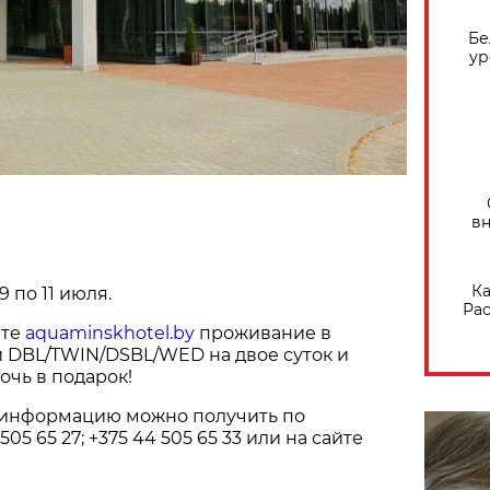
Бе
ур
вн
Ка
9 по 11 июля.
Рас
йте
aquaminskhotel.by
проживание в
 DBL/TWIN/DSBL/WED на двое суток и
очь в подарок!
информацию можно получить по
05 65 27; +375 44 505 65 33 или на сайте