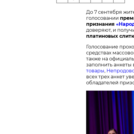
До 7 сентября жит
голосовании
п
рем
признания
«Наро
доверяют, и получ
платиновых слитк
Голосование прохо
средствах массово
также на официал
заполнить анкеты 
товары
,
Непродово
всех трех анкет у
обладателей призо