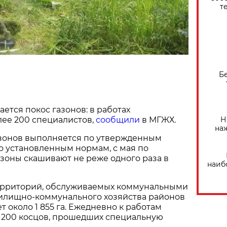
т
Б
ется покос газонов: в работах
Н
лее 200 специалистов,
сообщили
в МГЖХ.
на
азонов выполняется по утвержденным
о установленным нормам, с мая по
зоны скашивают не реже одного раза в
наиб
ерриторий, обслуживаемых коммунальными
лищно-коммунального хозяйства районов
т около 1 855 га. Ежедневно к работам
 200 косцов, прошедших специальную