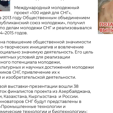
Международный молодежный
проект «100 идей для СНГ»,
 2013 году Общественным объединением
публиканский союз молодежи», получил
 по делам молодежи СНГ и реализовывался
4–2015 годов.
 на повышение общественной значимости
о-творческих инициатив и вовлечение
оциально значимую деятельность. Его цель
риятных условий для реализации
чного потенциала молодежи,
ультурных и научных достижений молодежи
ников СНГ, привлечение их к
 и изобретательской деятельности.
вой выставки-презентации вошли 38
ток финалистов проекта из Азербайджана,
, Казахстана, Кыргызстана и России.
нноваторов СНГ будут представлены в
: «Промышленные технологии и
имические технологии и биотехнологии»;