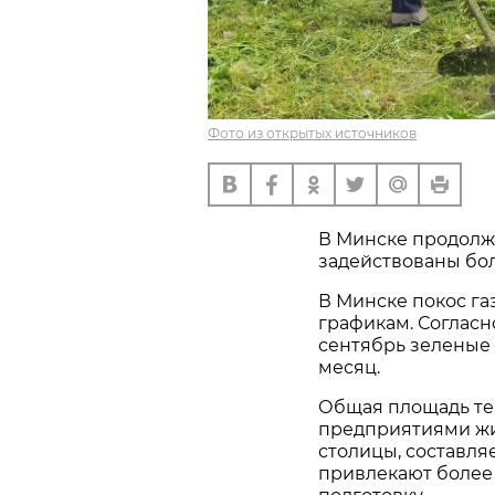
Фото из открытых источников
В Минске продолжа
задействованы бо
В Минске покос г
графикам. Согласн
сентябрь зеленые 
месяц.
Общая площадь т
предприятиями жи
столицы, составляе
привлекают более