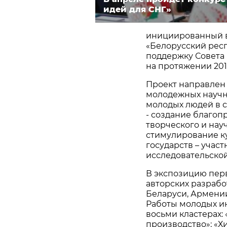
идей для СНГ»
инициированный в
«Белорусский рес
поддержку Совета
на протяжении 201
Проект направлен
молодежных научн
молодых людей в с
- создание благоп
творческого и нау
стимулирование к
государств – участ
исследовательской
В экспозицию пер
авторских разрабо
Беларуси, Армении
Работы молодых и
восьми кластерах
производство»; «Х