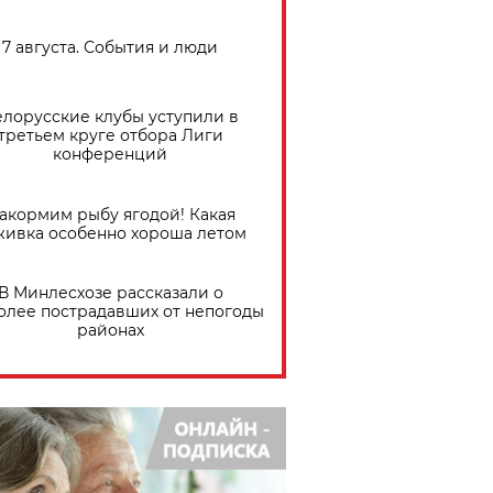
7 августа. События и люди
елорусские клубы уступили в
третьем круге отбора Лиги
конференций
акормим рыбу ягодой! Какая
живка особенно хороша летом
В Минлесхозе рассказали о
олее пострадавших от непогоды
районах