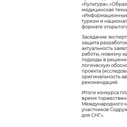
«Культура»; «Обра
медицинская техни
«Информационные т
туризм и национал
формате открытого
Заседание эксперт
защита разработок 
актуальность заяв
работы, новизну и
подходы в решени
логическую обосно
проекта (исследов
оригинальность ав
рекомендаций.
Итоги конкурса пла
время торжествен
Международного м
участников Содруж
для СНГ».