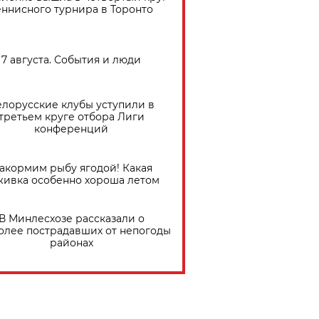
еннисного турнира в Торонто
7 августа. События и люди
елорусские клубы уступили в
третьем круге отбора Лиги
конференций
акормим рыбу ягодой! Какая
живка особенно хороша летом
В Минлесхозе рассказали о
олее пострадавших от непогоды
районах