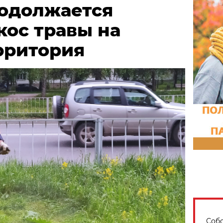
родолжается
кос травы на
рритория
Собо