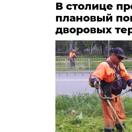
В столице п
плановый по
дворовых те