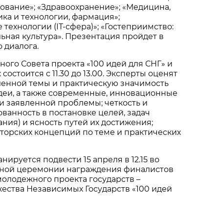
зование»; «Здравоохранение»; «Медицина,
ка и технологии, фармация»;
ехнологии (IT-сфера)»; «Гостеприимство:
ьная культура». Презентация пройдет в
 диалога.
ного Совета проекта «100 идей для СНГ» и
состоится с 11.30 до 13.00. Эксперты оценят
ленной темы и практическую значимость
деи, а также современные, инновационные
и заявленной проблемы; четкость и
ванность в постановке целей, задач
ания) и ясность путей их достижения;
торских концепций по теме и практических
нируется подвести 15 апреля в 12.15 во
ной церемонии награждения финалистов
олодежного проекта государств –
ества Независимых Государств «100 идей