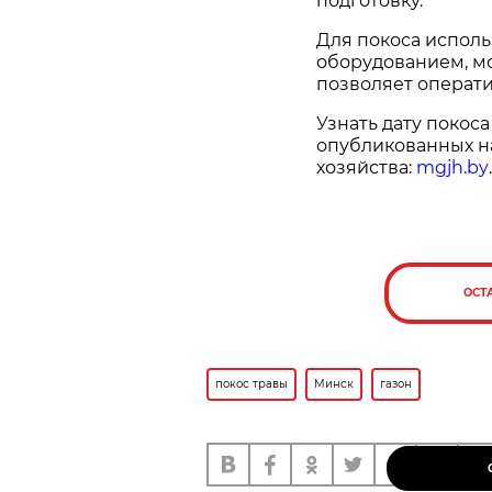
подготовку.
Для покоса испол
оборудованием, мо
позволяет операт
Узнать дату покоса
опубликованных н
хозяйства:
mgjh.by
.
ОСТ
покос травы
Минск
газон