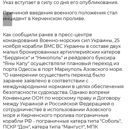
Указ вступает в силу со дня его опубликования.
Подробнее
Причиной введения военного положения стал
инцидент в Керченском проливе.
Как сообщили ранее в пресс-центре
командования Военно-морских сил Украины, 25
ноября корабли ВМС ВС Украины в составе двух
малых бронированных артиллерийских катеров
"Бердянск" и "Никополь" и рейдового буксира
"Яны Капу" осуществляли плановый переход из
порта Одессы в порт Мариуполь Азовского моря.
"О намерении осуществить переход было
заранее заявлено в соответствии с
международными нормами в целях обеспечения
безопасности судоходства. Однако вопреки
Конвенции ООН по морскому праву и Договору
между Украиной и Российской Федерацией о
сотрудничестве в использовании Азовского
моря и Керченского пролива пограничные
корабли РФ - пограничные катера типа "Соболь",
ПСКР "Дон", катера типа "Мангуст", МПК