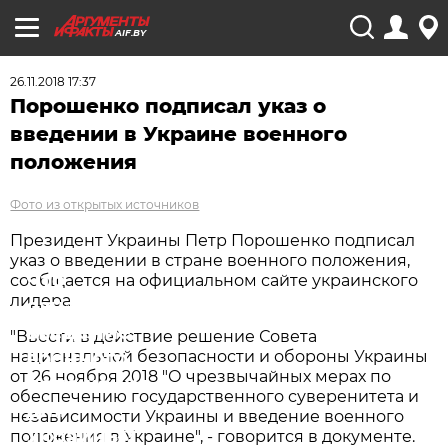
AIF.BY
26.11.2018 17:37
Порошенко подписал указ о
введении в Украине военного
положения
Фото из открытых источников
Президент Украины Петр Порошенко подписал
указ о введении в стране военного положения,
Что
сообщается на официальном сайте украинского
лидера.
означает
введение
"Ввести в действие решение Совета
военного
национальной безопасности и обороны Украины
от 26 ноября 2018 "О чрезвычайных мерах по
положения
обеспечению государственного суверенитета и
для
независимости Украины и введение военного
Украины?
положения в Украине", - говорится в документе.