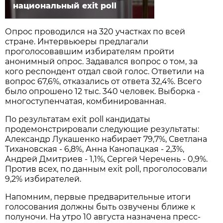
национальный exit poll
Опрос проводился на 320 участках по всей
стране. Интервьюеры предлагали
проголосовавшим избирателям пройти
анонимный опрос. Задавался вопрос о том, за
кого респондент отдал свой голос. Ответили на
вопрос 67,6%, отказались от ответа 32,4%. Всего
было опрошено 12 тыс. 340 человек. Выборка -
многоступенчатая, комбинированная.
По результатам exit poll кандидаты
продемонстрировали следующие результаты:
Александр Лукашенко набирает 79,7%, Светлана
Тихановская - 6,8%, Анна Канопацкая - 2,3%,
Андрей Дмитриев - 1,1%, Сергей Черечень - 0,9%.
Против всех, по данным exit poll, проголосовали
9,2% избирателей.
Напомним, первые предварительные итоги
голосования должны быть озвучены ближе к
полуночи. На утро 10 августа назначена пресс-