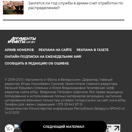
Зачтется ли год службы в армии счет отработки по
распределению?
AIF.BY
АРХИВ НОМЕРОВ
РЕКЛАМА НА САЙТЕ
РЕКЛАМА В ГАЗЕТЕ
ОНЛАЙН-ПОДПИСКА НА ЕЖЕНЕДЕЛЬНИК АИФ
СООБЩИТЬ В РЕДАКЦИЮ ОБ ОШИБКЕ
© 2019 ООО «Аргументы и Факты в Белоруссии». Директор, главный
редактор: Игорь Николаевич Соколов. Заместители главного редактора:
Евгений Юрьевич Олейник и Юлия Владимировна Тельтевская. Шеф-
редактор сайта aif.by: Владимир Петрович Шарпило. Все права защищены.
Копирование и использование полных материалов запрещено, частичное
цитирование возможно только при условии гиперссылки на сайт www.aif.by.
Телефон для связи с редакцией: +375 29 642 67 51.
Свидетельство Министерства информации Республики Беларусь №1040 от
14.01.2010
СЛЕДУЮЩИЙ МАТЕРИАЛ
16+