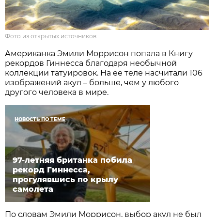
Фото из открытых источников
Американка Эмили Моррисон попала в Книгу
рекордов Гиннесса благодаря необычной
коллекции татуировок. На ее теле насчитали 106
изображений акул – больше, чем у любого
другого человека в мире.
НОВОСТЬ ПО ТЕМЕ
97-летняя британка побила
рекорд Гиннесса,
прогулявшись по крылу
самолета
По словам Эмили Моррисон, выбор акул не был