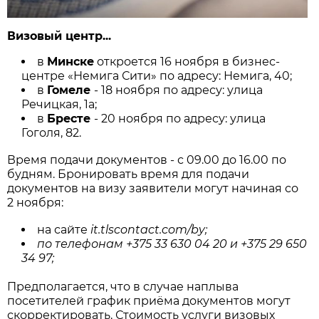
Визовый центр...
в
Минске
откроется 16 ноября в бизнес-
центре «Немига Сити» по адресу: Немига, 40;
в
Гомеле
- 18 ноября по адресу: улица
Речицкая, 1а;
в
Бресте
- 20 ноября по адресу: улица
Гоголя, 82.
Время подачи документов - с 09.00 до 16.00 по
будням. Бронировать время для подачи
документов на визу заявители могут начиная со
2 ноября:
на сайте
it.tlscontact.com/by;
по телефонам
+375 33 630 04 20
и
+375 29 650
34 97
;
Предполагается, что в случае наплыва
посетителей график приёма документов могут
скорректировать. Стоимость услуги визовых