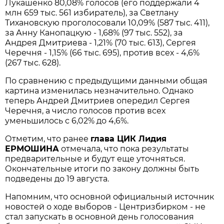
Лукашенко 80,08% голосов (его поддержали 4
млн 659 тыс. 561 избиратель), за Светлану
Тихановскую проголосовали 10,09% (587 тыс. 411),
за Анну Канопацкую - 1,68% (97 тыс. 552), за
Андрея Дмитриева - 1,21% (70 тыс. 613), Сергея
Черечня - 1,15% (66 тыс. 695), против всех - 4,6%
(267 тыс. 628).
По сравнению с предыдущими данными общая
картина изменилась незначительно. Однако
теперь Андрей Дмитриев опередил Сергея
Черечня, а число голосов против всех
уменьшилось с 6,02% до 4,6%.
Отметим, что ранее
глава ЦИК Лидия
ЕРМОШИНА
отмечала, что пока результаты
предварительные и будут еще уточняться.
Окончательные итоги по закону должны быть
подведены до 19 августа.
Напомним, что основной официальный источник
новостей о ходе выборов - Центризбирком - не
стал запускать в основной день голосования