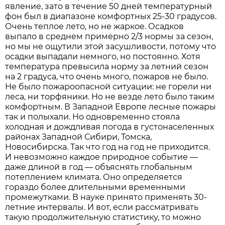
явление, зато в течение 50 дней температурный
фон был в диапазоне комфортных 25-30 градусов.
Очень теплое лето, но не жаркое. Осадков
выпало в среднем примерно 2/3 нормы за сезон,
но мы не ощутили этой засушливости, потому что
осадки выпадали немного, но постоянно. Хотя
температура превысила норму за летний сезон
на 2 градуса, что очень много, пожаров не было.
Не было пожароопасной ситуации: не горели ни
леса, ни торфяники. Но не везде лето было таким
комфортным. В Западной Европе лесные пожары
так и полыхали. Но одновременно стояла
холодная и дождливая погода в густонаселенных
районах Западной Сибири, Томска,
Новосибирска. Так что год на год не приходится.
И невозможно каждое природное событие —
даже длиной в год — объяснять глобальным
потеплением климата. Оно определяется
гораздо более длительными временными
промежутками. В науке принято применять 30-
летние интервалы. И вот, если рассматривать
такую продолжительную статистику, то можно