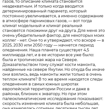
газов, то описание климата становится
неадекватным. И только когда вводится
детерминированный параметр, который
постоянно увеличивается, а именно содержание
в атмосфере парниковых газов, — вот тогда
климат модельный и климат реальный
становятся похожими друг на друга. Для меня это
очень убедительный фактор, для некоторых моих
коллег - нет. Они-то и утверждают, что вскоре — в
2025, 2030 или 2050 году — начнется период
оледенения. Наша планета существует 4,5
миллиарда лет, и в ее истории все уже было:
была и тропическая жара на Севере.
Доказательством тому служат кости мамонта,
найденные на севере Якутии. Но откуда бы иначе
они взялись, ведь мамонты жили только в очень
теплом климате? В то же время находятся следы
оледенения в самых южных широтах
европейской территории России и даже в
районах, близких к экватору. Но при этом
палеоклиматические исследования показывают:
скорость изменения климата была небольшая,
она измерялась сотнями, десятками тысяч лет,