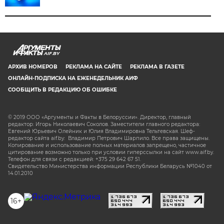
AIF.BY
АРХИВ НОМЕРОВ
РЕКЛАМА НА САЙТЕ
РЕКЛАМА В ГАЗЕТЕ
ОНЛАЙН-ПОДПИСКА НА ЕЖЕНЕДЕЛЬНИК АИФ
СООБЩИТЬ В РЕДАКЦИЮ ОБ ОШИБКЕ
© 2019 ООО «Аргументы и Факты в Белоруссии». Директор, главный
редактор: Игорь Николаевич Соколов. Заместители главного редактора:
Евгений Юрьевич Олейник и Юлия Владимировна Тельтевская. Шеф-
редактор сайта aif.by: Владимир Петрович Шарпило. Все права защищены.
Копирование и использование полных материалов запрещено, частичное
цитирование возможно только при условии гиперссылки на сайт www.aif.by.
Телефон для связи с редакцией: +375 29 642 67 51.
Свидетельство Министерства информации Республики Беларусь №1040 от
14.01.2010
16+