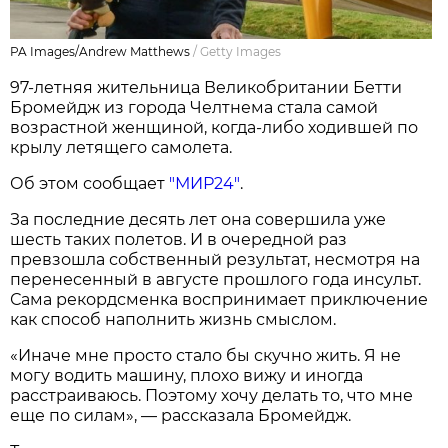
PA Images/Andrew Matthews
/
Getty Images
97-летняя жительница Великобритании Бетти
Бромейдж из города Челтнема стала самой
возрастной женщиной, когда-либо ходившей по
крылу летящего самолета.
Об этом сообщает
"МИР24"
.
За последние десять лет она совершила уже
шесть таких полетов. И в очередной раз
превзошла собственный результат, несмотря на
перенесенный в августе прошлого года инсульт.
Сама рекордсменка воспринимает приключение
как способ наполнить жизнь смыслом.
«Иначе мне просто стало бы скучно жить. Я не
могу водить машину, плохо вижу и иногда
расстраиваюсь. Поэтому хочу делать то, что мне
еще по силам», — рассказала Бромейдж.