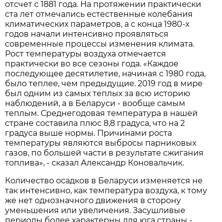
отсчет с 1881 года. На протяжении практически
ста лет отмечались естественные колебания
климатических параметров, а с конца 1980-х
годов начали интенсивно проявляться
современные процессы изменения климата.
Рост температуры воздуха отмечается
практически во все сезоны года. «Каждое
последующее десятилетие, начиная с 1980 года,
было теплее, чем предыдущие. 2019 год в мире
был одним из самых теплых за всю историю
наблюдений, а в Беларуси - вообще самым
теплым. Среднегодовая температура в нашей
стране составила плюс 8,8 градуса, что на 2
градуса выше нормы. Причинами роста
температуры являются выбросы парниковых
газов, по большей части в результате сжигания
топлива», - сказал Александр Коновальчик.
Количество осадков в Беларуси изменяется не
так интенсивно, как температура воздуха, к тому
же нет однозначного движения в сторону
уменьшения или увеличения. Засушливые
периоды более характерны для юга страны -