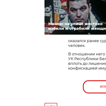
Минск: на улице жестоко
избили и ограбили женщи
оказался ранее с
человек.
В отношении него в
УК Республики Бел
вплоть до лишения 
конфискацией иму
ОСТ