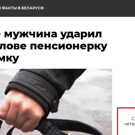
 ФАКТЫ В БЕЛАРУСИ
е мужчина ударил
олове пенсионерку
мку
С
четв