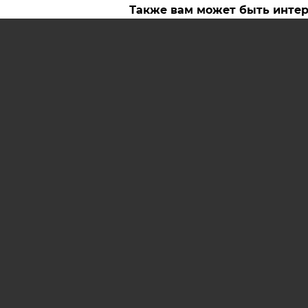
Также вам может быть инте
Как получить визу в Египет
Сколько стоит путешествие
Индонезию?
АРХИВ НОМЕРОВ
РЕКЛ
AIF.BY
СООБЩИТЬ В РЕДАКЦИЮ 
© 2019 ООО «Аргументы и Ф
Олейник и Юлия Владимиров
полных материалов запрещен
642 67 51.
Свидетельство Министерств
16+