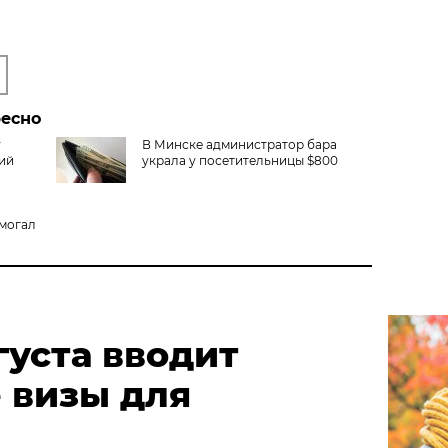
ресно
у
В Минске администратор бара
ий
украла у посетительницы $800
могал
густа вводит
 визы для