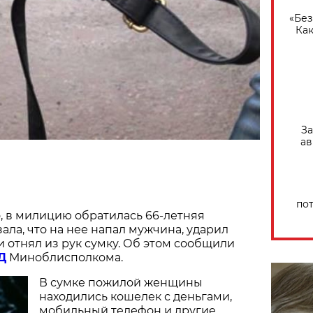
«Без
Как
За
ав
по
о, в милицию обратилась 66-летняя
ала, что на нее напал мужчина, ударил
и отнял из рук сумку. Об этом сообщили
Д
Миноблисполкома.
В сумке пожилой женщины
находились кошелек с деньгами,
мобильный телефон и другие