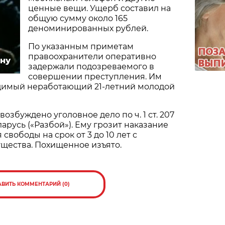
ценные вещи. Ущерб составил на
общую сумму около 165
деноминированных рублей.
По указанным приметам
правоохранители оперативно
ну
задержали подозреваемого в
совершении преступления. Им
удимый неработающий 21-летний молодой
озбуждено уголовное дело по ч. 1 ст. 207
арусь («Разбой»). Ему грозит наказание
свободы на срок от 3 до 10 лет с
щества. Похищенное изъято.
АВИТЬ КОММЕНТАРИЙ (0)