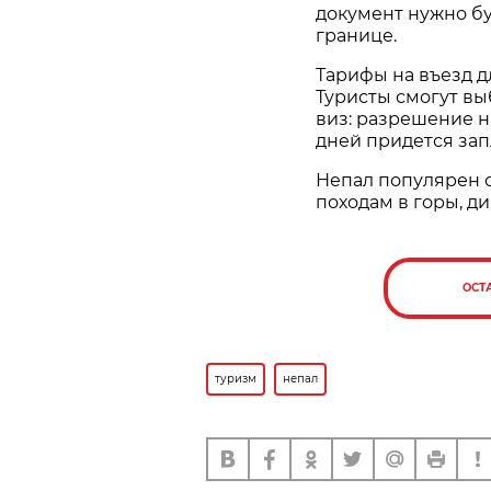
документ нужно бу
границе.
Тарифы на въезд д
Туристы смогут вы
виз: разрешение на
дней придется запл
Непал популярен с
походам в горы, д
ОСТ
туризм
непал