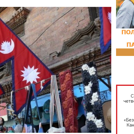
С
четв
«Без
Как