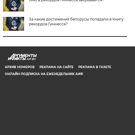
За какие достижения белорусы попадали в Книгу
рекордов Гиннесса?
AIF.BY
АРХИВ НОМЕРОВ
РЕКЛАМА НА САЙТЕ
РЕКЛАМА В ГАЗЕТЕ
ОНЛАЙН-ПОДПИСКА НА ЕЖЕНЕДЕЛЬНИК АИФ
СООБЩИТЬ В РЕДАКЦИЮ ОБ ОШИБКЕ
© 2019 ООО «Аргументы и Факты в Белоруссии». Директор, главный
редактор: Игорь Николаевич Соколов. Заместители главного редактора:
Евгений Юрьевич Олейник и Юлия Владимировна Тельтевская. Шеф-
редактор сайта aif.by: Владимир Петрович Шарпило. Все права защищены.
Копирование и использование полных материалов запрещено, частичное
цитирование возможно только при условии гиперссылки на сайт www.aif.by.
Телефон для связи с редакцией: +375 29 642 67 51.
Свидетельство Министерства информации Республики Беларусь №1040 от
14.01.2010