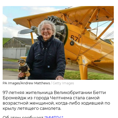
PA Images/Andrew Matthews
/
Getty Images
97-летняя жительница Великобритании Бетти
Бромейдж из города Челтнема стала самой
возрастной женщиной, когда-либо ходившей по
крылу летящего самолета.
Об этом сообщает
"МИР24"
.