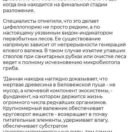
когда она находится на финальной стадии
разложения.
Специалисты отметили, что это делает
цифеллопорию не просто редким, а по
настоящему уязвимым видом-индикатором
первобытных лесов. Ее существование
напрямую зависит от непрерывности генераций
елового валежа. В таком случае изъятие упавших
стволов при санитарных рубках или очистке леса
ведет к полному исчезновению микробиотопа
гриба.
"Данная находка наглядно доказывает, что
мертвая древесина в Беловежской пуще - не
мусор, а ключевой компонент экосистемы, -
фундамент, на котором держится жизнь
огромного числа редчайших организмов.
Крупномерный валежник обеспечивает
круговорот веществ - возвращает в почву
питательные элементы, удерживает влагу,
обеспечивает субстратом
узкоспециализированные виды, тем самым