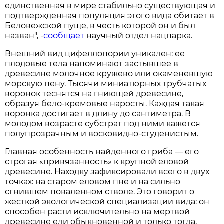
единственная в мире стабильно существующая и
подтвержденная популяция этого вида обитает в
Беловежской пуще, в честь которой он и был
назван", -
сообщает
научный отдел нацпарка.
Внешний вид цифеллопории уникален: ее
плодовые тела напоминают застывшее в
древесине молочное кружево или окаменевшую
морскую пену. Тысячи миниатюрных трубчатых
воронок теснятся на гниющей древесине,
образуя бело-кремовые наросты. Каждая такая
воронка достигает в длину до сантиметра. В
молодом возрасте субстрат под ними кажется
полупрозрачным и восковидно-студенистым.
Главная особенность найденного гриба — его
строгая «привязанность» к крупной еловой
древесине. Находку зафиксировали всего в двух
точках: на старом еловом пне и на сильно
сгнившем поваленном стволе. Это говорит о
жесткой экологической специализации вида: он
способен расти исключительно на мертвой
древесине ели обыкновенной и только тогда,