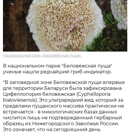
Национальный парк «Беловежская пуща».
В национальном парке "Беловежская пуща"
ученые нашли редчайший гриб-индикатор.
"В заповедной зоне Беловежской пущи впервые
для территории Беларуси была зафиксирована
Цифеллопория беловежская (Cyphelloporia
bialoviesensis). Это ультраредкий вид, который за
пределами пущанского массива практически не
встречается - в микологических базах данных
числится лишь не подтвержденный гербарный
образец из Нижегородского Заволжья России.
Это означает, что на сегодняшний день