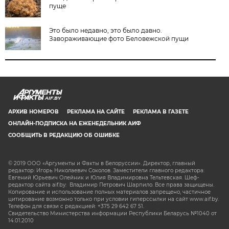
пуще
Это было недавно, это было давно.
Завораживающие фото Беловежской пущи
AIF.BY
АРХИВ НОМЕРОВ
РЕКЛАМА НА САЙТЕ
РЕКЛАМА В ГАЗЕТЕ
ОНЛАЙН-ПОДПИСКА НА ЕЖЕНЕДЕЛЬНИК АИФ
СООБЩИТЬ В РЕДАКЦИЮ ОБ ОШИБКЕ
© 2019 ООО «Аргументы и Факты в Белоруссии». Директор, главный
редактор: Игорь Николаевич Соколов. Заместители главного редактора:
Евгений Юрьевич Олейник и Юлия Владимировна Тельтевская. Шеф-
редактор сайта aif.by: Владимир Петрович Шарпило. Все права защищены.
Копирование и использование полных материалов запрещено, частичное
цитирование возможно только при условии гиперссылки на сайт www.aif.by.
Телефон для связи с редакцией: +375 29 642 67 51.
Свидетельство Министерства информации Республики Беларусь №1040 от
14.01.2010