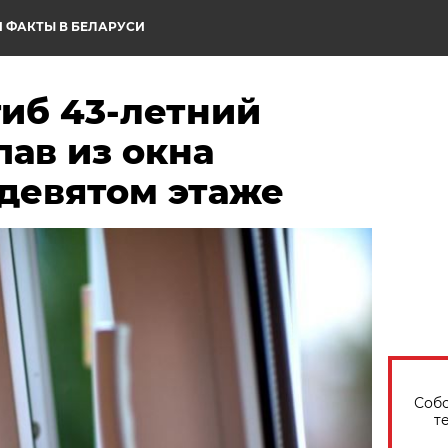
 ФАКТЫ В БЕЛАРУСИ
гиб 43-летний
ав из окна
 девятом этаже
Собо
т