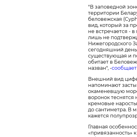
"В заповедной зо
территории Белар
беловежская (Cyphe
вид, который за п
не встречается - 
лишь не подтверж
Нижегородского За
сегодняшний день
существующая и п
обитает в Беловеж
назван", -
сообщает
Внешний вид цифе
напоминают засты
окаменевшую морс
воронок теснятся 
кремовые наросты.
до сантиметра. В 
кажется полупроз
Главная особеннос
«привязанность» к