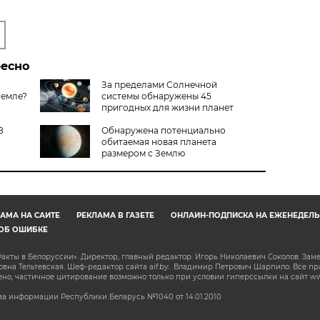
ресно
За пределами Солнечной
Земле?
системы обнаружены 45
пригодных для жизни планет
В
Обнаружена потенциально
обитаемая новая планета
размером с Землю
АМА НА САЙТЕ
РЕКЛАМА В ГАЗЕТЕ
ОНЛАЙН-ПОДПИСКА НА ЕЖЕНЕДЕЛЬ
ОБ ОШИБКЕ
акты в Белоруссии». Директор, главный редактор: Игорь Николаевич Соколов. Зам
на Тельтевская. Шеф-редактор сайта aif.by: Владимир Петрович Шарпило. Все п
о, частичное цитирование возможно только при условии гиперссылки на сайт www.
а информации Республики Беларусь №1040 от 14.01.2010