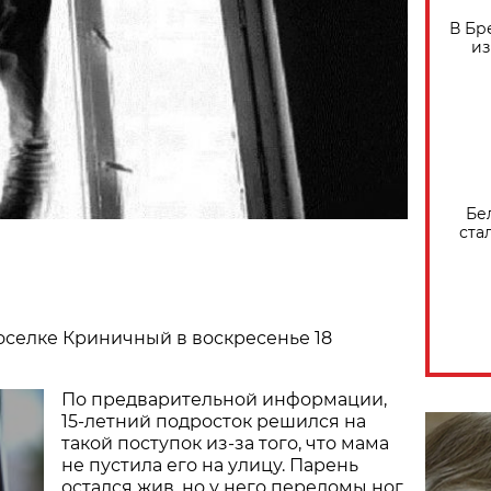
В Бр
из
Бе
ста
оселке Криничный в воскресенье 18
По предварительной информации,
15-летний подросток решился на
такой поступок из-за того, что мама
не пустила его на улицу. Парень
остался жив, но у него переломы ног.