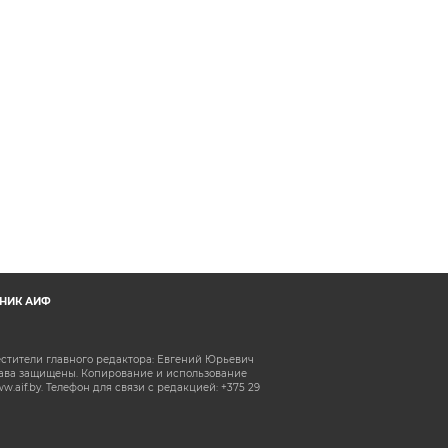
НИК АИФ
естители главного редактора: Евгений Юрьевич
рава защищены. Копирование и использование
aif.by. Телефон для связи с редакцией: +375 29