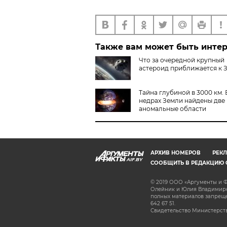
Также вам может быть инте
Что за очередной крупный
астероид приближается к 
Тайна глубиной в 3000 км. 
недрах Земли найдены две
аномальные области
АРХИВ НОМЕРОВ
РЕКЛ
AIF.BY
СООБЩИТЬ В РЕДАКЦИЮ 
© 2019 ООО «Аргументы и Ф
Олейник и Юлия Владимиров
полных материалов запрещен
642 67 51.
Свидетельство Министерств