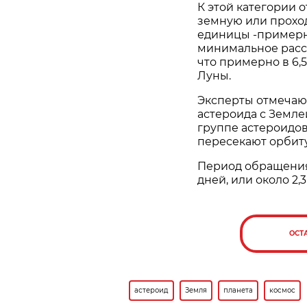
К этой категории 
земную или проход
единицы -примерно
минимальное расст
что примерно в 6,
Луны.
Эксперты отмечают
астероида с Землей
группе астероидов
пересекают орбиту
Период обращения 
дней, или около 2,3
ОСТ
астероид
Земля
планета
космос