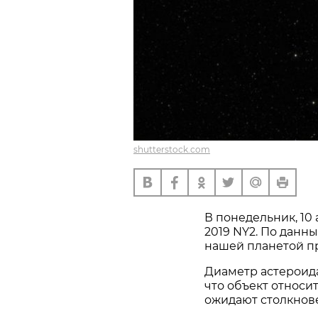
shutterstock.com
В понедельник, 10
2019 NY2. По данн
нашей планетой пр
Диаметр астероида
что объект относи
ожидают столкнове