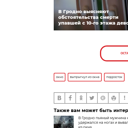
В Гродно выясняют
обстоятельства смерти
упавшей с 10-го этажа дев
ОСТ
окно
выпрыгнул из окна
подросток
Также вам может быть инте
В Гродно пьяный мужчина 
удержался на ногах и выва
из окна