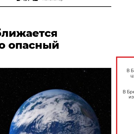
ближается
о опасный
В 
ц
В Бр
из