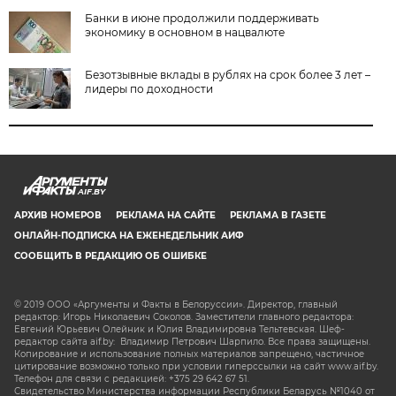
Банки в июне продолжили поддерживать
экономику в основном в нацвалюте
Безотзывные вклады в рублях на срок более 3 лет –
лидеры по доходности
AIF.BY
АРХИВ НОМЕРОВ
РЕКЛАМА НА САЙТЕ
РЕКЛАМА В ГАЗЕТЕ
ОНЛАЙН-ПОДПИСКА НА ЕЖЕНЕДЕЛЬНИК АИФ
СООБЩИТЬ В РЕДАКЦИЮ ОБ ОШИБКЕ
© 2019 ООО «Аргументы и Факты в Белоруссии». Директор, главный
редактор: Игорь Николаевич Соколов. Заместители главного редактора:
Евгений Юрьевич Олейник и Юлия Владимировна Тельтевская. Шеф-
редактор сайта aif.by: Владимир Петрович Шарпило. Все права защищены.
Копирование и использование полных материалов запрещено, частичное
цитирование возможно только при условии гиперссылки на сайт www.aif.by.
Телефон для связи с редакцией: +375 29 642 67 51.
Свидетельство Министерства информации Республики Беларусь №1040 от