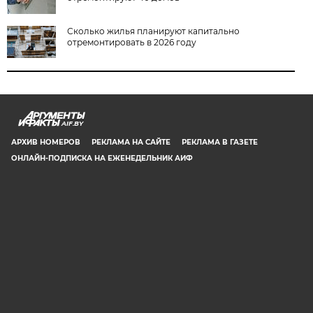
Сколько жилья планируют капитально
отремонтировать в 2026 году
AIF.BY
АРХИВ НОМЕРОВ
РЕКЛАМА НА САЙТЕ
РЕКЛАМА В ГАЗЕТЕ
ОНЛАЙН-ПОДПИСКА НА ЕЖЕНЕДЕЛЬНИК АИФ
СООБЩИТЬ В РЕДАКЦИЮ ОБ ОШИБКЕ
© 2019 ООО «Аргументы и Факты в Белоруссии». Директор, главный
редактор: Игорь Николаевич Соколов. Заместители главного редактора:
Евгений Юрьевич Олейник и Юлия Владимировна Тельтевская. Шеф-
редактор сайта aif.by: Владимир Петрович Шарпило. Все права защищены.
Копирование и использование полных материалов запрещено, частичное
цитирование возможно только при условии гиперссылки на сайт www.aif.by.
Телефон для связи с редакцией: +375 29 642 67 51.
Свидетельство Министерства информации Республики Беларусь №1040 от
14.01.2010