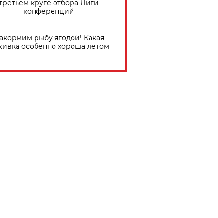
третьем круге отбора Лиги
конференций
акормим рыбу ягодой! Какая
живка особенно хороша летом