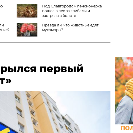
ую
Под Славгородом пенсионерка
пошла в лес за грибами и
застряла в болоте
ли
Правда ли, что животные едят
ение?
мухоморы?
крылся первый
т»