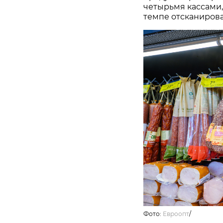
четырьмя кассами,
темпе отсканирова
Фото:
Евроопт
/