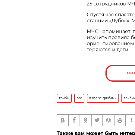
25 сотрудников МЧ
Спустя час спасат
станции «Дубок». 
МЧС напоминает: п
изучить правила б
ориентированием 
теряются и дети.
ОСТ
грибы
лес
в лес за грибами
грибн
Также вам может быть инте