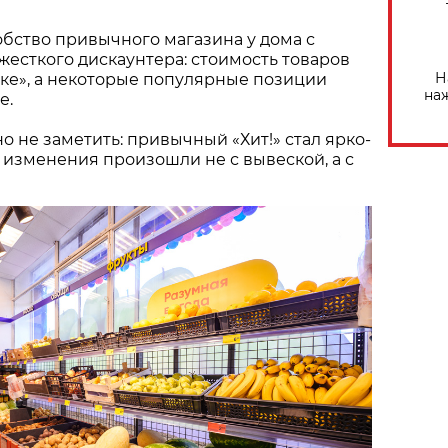
бство привычного магазина у дома с
есткого дискаунтера: стоимость товаров
Н
ыке», а некоторые популярные позиции
на
е.
о не заметить: привычный «Хит!» стал ярко-
 изменения произошли не с вывеской, а с