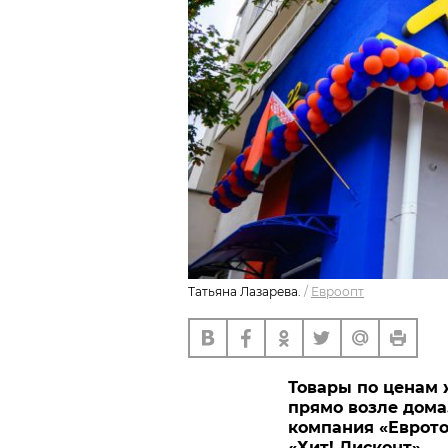
Татьяна Лазарева.
/
Евроопт
Товары по ценам 
прямо возле дома. 
компания «Еврото
«Хит! Дисконт».