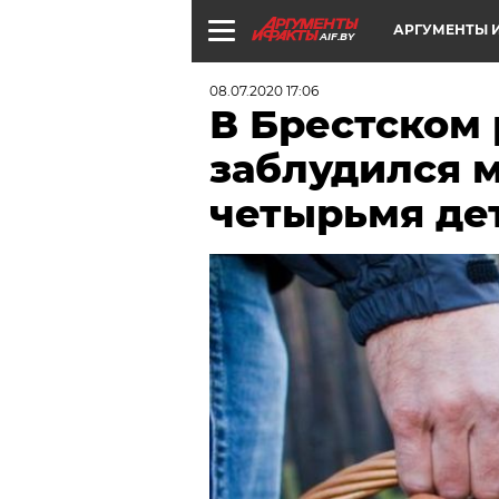
АРГУМЕНТЫ И
AIF.BY
08.07.2020 17:06
В Брестском 
заблудился 
четырьмя де