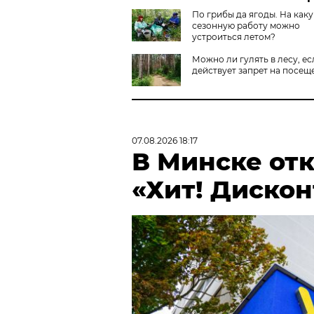
По грибы да ягоды. На как
сезонную работу можно
устроиться летом?
Можно ли гулять в лесу, ес
действует запрет на посещ
07.08.2026 18:17
В Минске от
«Хит! Дискон