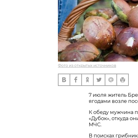
Фото из открытых источников
7 июля житель Бре
ягодами возле пос
К обеду мужчина п
«Дубок», откуда он
МЧС.
В поисках грибник