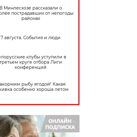
В Минлесхозе рассказали о
олее пострадавших от непогоды
районах
7 августа. События и люди
елорусские клубы уступили в
третьем круге отбора Лиги
конференций
акормим рыбу ягодой! Какая
живка особенно хороша летом