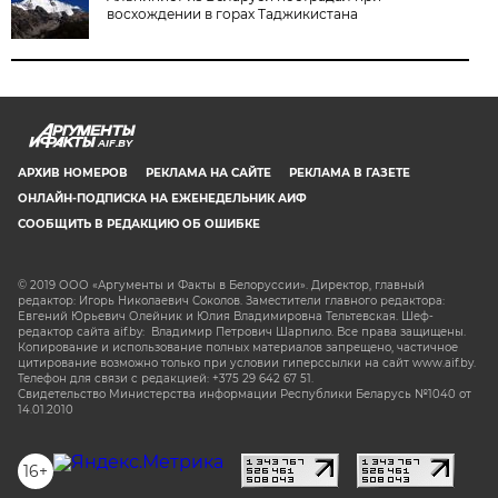
восхождении в горах Таджикистана
AIF.BY
АРХИВ НОМЕРОВ
РЕКЛАМА НА САЙТЕ
РЕКЛАМА В ГАЗЕТЕ
ОНЛАЙН-ПОДПИСКА НА ЕЖЕНЕДЕЛЬНИК АИФ
СООБЩИТЬ В РЕДАКЦИЮ ОБ ОШИБКЕ
© 2019 ООО «Аргументы и Факты в Белоруссии». Директор, главный
редактор: Игорь Николаевич Соколов. Заместители главного редактора:
Евгений Юрьевич Олейник и Юлия Владимировна Тельтевская. Шеф-
редактор сайта aif.by: Владимир Петрович Шарпило. Все права защищены.
Копирование и использование полных материалов запрещено, частичное
цитирование возможно только при условии гиперссылки на сайт www.aif.by.
Телефон для связи с редакцией: +375 29 642 67 51.
Свидетельство Министерства информации Республики Беларусь №1040 от
14.01.2010
16+