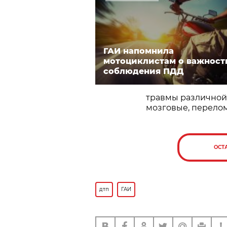
ГАИ напомнила
мотоциклистам о важност
соблюдения ПДД
травмы различной 
мозговые, переломы
ОСТ
дтп
ГАИ