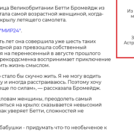
ница Великобритании Бетти Бромейдж из
Из
тала самой возрастной женщиной, когда-
м
крылу летящего самолета.
"МИР24"
.
З
ть лет она совершила уже шесть таких
Астр
едной раз превзошла собственный
ря на перенесенный в августе прошлого
ма рекордсменка воспринимает приключение
ить жизнь смыслом.
стало бы скучно жить. Я не могу водить
у и иногда расстраиваюсь. Поэтому хочу
 еще по силам», — рассказала Бромейдж.
 словам женщины, преодолеть самый
няться на крыло: сказывается невысокий
 как уверяет Бетти, сложностей не
 бабушки - придумать что-то необыченое к