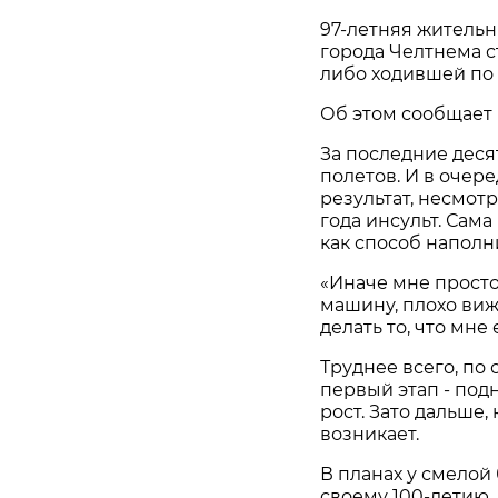
97-летняя житель
города Челтнема с
либо ходившей по 
Об этом сообщает
За последние деся
полетов. И в очер
результат, несмот
года инсульт. Са
как способ наполн
«Иначе мне просто 
машину, плохо виж
делать то, что мне
Труднее всего, по
первый этап - под
рост. Зато дальше,
возникает.
В планах у смелой
своему 100-летию.