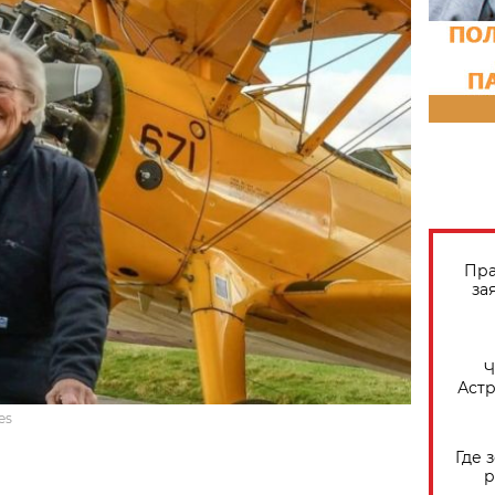
Пра
за
​
Астр
es
Где 
р