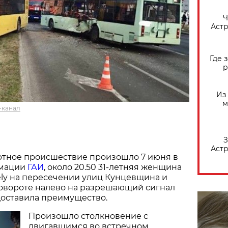
​
Астр
Где 
р
Из
м
-канал
З
Астр
тное происшествие произошло 7 июня в
рмации
ГАИ
, около 20.50 31-летняя женщина
ly на пересечении улиц Кунцевщина и
овороте налево на разрешающий сигнал
доставила преимущество.
Произошло столкновение с
двигавшимся во встречном