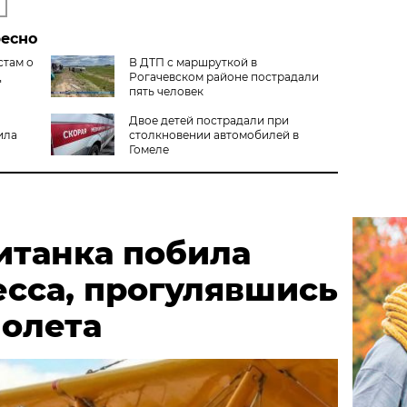
ресно
стам о
В ДТП с маршруткой в
Д
Рогачевском районе пострадали
пять человек
Двое детей пострадали при
ила
столкновении автомобилей в
Гомеле
итанка побила
есса, прогулявшись
молета