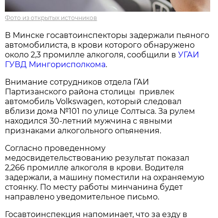
Фото из открытых источников
В Минске госавтоинспекторы задержали пьяного
автомобилиста, в крови которого обнаружено
около 2,3 промилле алкоголя, сообщили в
УГАИ
ГУВД Мингорисполкома
.
Внимание сотрудников отдела ГАИ
Партизанского района столицы привлек
автомобиль Volkswagen, который следовал
вблизи дома №101 по улице Солтыса. За рулем
находился 30-летний мужчина с явными
признаками алкогольного опьянения.
Согласно проведенному
медосвидетельствованию результат показал
2,266 промилле алкоголя в крови. Водителя
задержали, а машину поместили на охраняемую
стоянку. По месту работы минчанина будет
направлено уведомительное письмо.
Госавтоинспекция напоминает, что за езду в