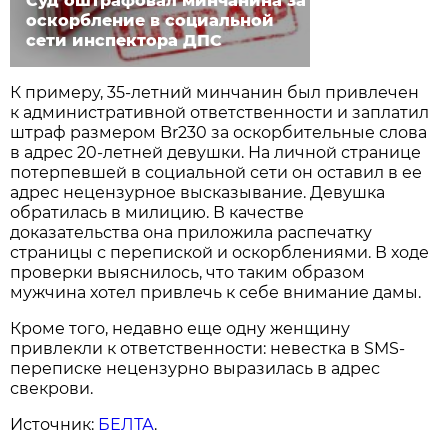
Суд оштрафовал минчанина за
оскорбление в социальной
сети инспектора ДПС
К примеру, 35-летний минчанин был привлечен
к административной ответственности и заплатил
штраф размером Br230 за оскорбительные слова
в адрес 20-летней девушки. На личной странице
потерпевшей в социальной сети он оставил в ее
адрес нецензурное высказывание. Девушка
обратилась в милицию. В качестве
доказательства она приложила распечатку
страницы с перепиской и оскорблениями. В ходе
проверки выяснилось, что таким образом
мужчина хотел привлечь к себе внимание дамы.
Кроме того, недавно еще одну женщину
привлекли к ответственности: невестка в SMS-
переписке нецензурно выразилась в адрес
свекрови.
Источник:
БЕЛТА
.