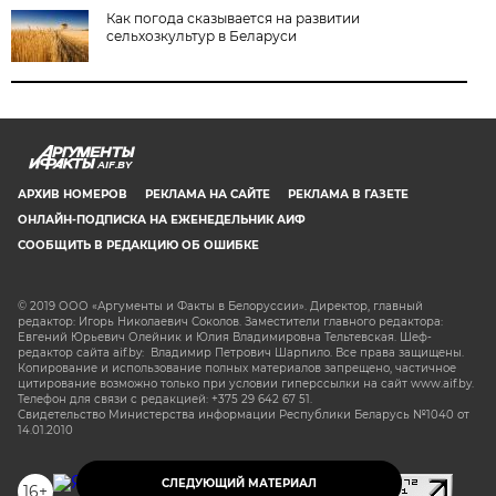
Как погода сказывается на развитии
сельхозкультур в Беларуси
AIF.BY
АРХИВ НОМЕРОВ
РЕКЛАМА НА САЙТЕ
РЕКЛАМА В ГАЗЕТЕ
ОНЛАЙН-ПОДПИСКА НА ЕЖЕНЕДЕЛЬНИК АИФ
СООБЩИТЬ В РЕДАКЦИЮ ОБ ОШИБКЕ
© 2019 ООО «Аргументы и Факты в Белоруссии». Директор, главный
редактор: Игорь Николаевич Соколов. Заместители главного редактора:
Евгений Юрьевич Олейник и Юлия Владимировна Тельтевская. Шеф-
редактор сайта aif.by: Владимир Петрович Шарпило. Все права защищены.
Копирование и использование полных материалов запрещено, частичное
цитирование возможно только при условии гиперссылки на сайт www.aif.by.
Телефон для связи с редакцией: +375 29 642 67 51.
Свидетельство Министерства информации Республики Беларусь №1040 от
14.01.2010
СЛЕДУЮЩИЙ МАТЕРИАЛ
16+