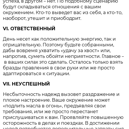
успеха, в другом
нет. По подобному сценарию
–
будут складываться отношения с вашим
окружением. Кто-то выведет вас из себя, а кто-то,
наоборот, утешит и приободрит.
VI. ОТВЕТСТВЕННЫЙ
День несет как положительную энергию, так и
отрицательную. Поэтому будьте собранными,
дабы вовремя ухватить «удачу за хвост» или,
напротив, суметь обойти неприятности. Главное
–
в ваших силах это сделать. Осталось только взять
бразды правления в свои руки или же просто
адаптироваться к ситуации.
VII. НЕУСПЕШНЫЙ
Несбыточность надежд вызовет раздражение и
плохое настроение. Ваше окружение может
«подлить масла в огонь», предъявляя свои
требования, или же просто перестанет
прислушиваться к вам. Проявляйте повышенную
осторожность в делах и поездках. В достижении
целей потребуются дополнительные затраты сил