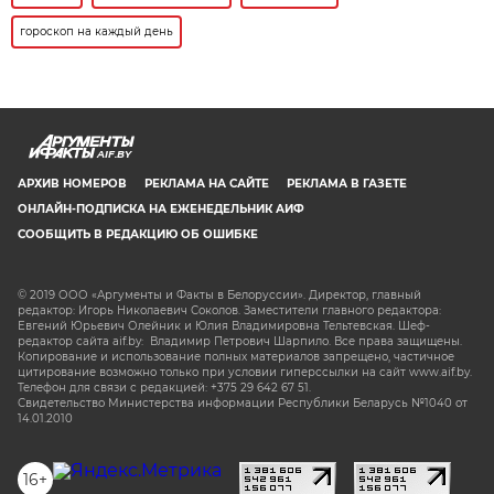
гороскоп на каждый день
AIF.BY
АРХИВ НОМЕРОВ
РЕКЛАМА НА САЙТЕ
РЕКЛАМА В ГАЗЕТЕ
ОНЛАЙН-ПОДПИСКА НА ЕЖЕНЕДЕЛЬНИК АИФ
СООБЩИТЬ В РЕДАКЦИЮ ОБ ОШИБКЕ
© 2019 ООО «Аргументы и Факты в Белоруссии». Директор, главный
редактор: Игорь Николаевич Соколов. Заместители главного редактора:
Евгений Юрьевич Олейник и Юлия Владимировна Тельтевская. Шеф-
редактор сайта aif.by: Владимир Петрович Шарпило. Все права защищены.
Копирование и использование полных материалов запрещено, частичное
цитирование возможно только при условии гиперссылки на сайт www.aif.by.
Телефон для связи с редакцией: +375 29 642 67 51.
Свидетельство Министерства информации Республики Беларусь №1040 от
14.01.2010
16+