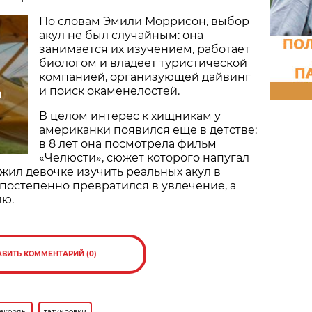
По словам Эмили Моррисон, выбор
акул не был случайным: она
занимается их изучением, работает
биологом и владеет туристической
компанией, организующей дайвинг
и поиск окаменелостей.
а
В целом интерес к хищникам у
американки появился еще в детстве:
в 8 лет она посмотрела фильм
«Челюсти», сюжет которого напугал
ожил девочке изучить реальных акул в
 постепенно превратился в увлечение, а
ию.
АВИТЬ КОММЕНТАРИЙ (0)
екорды
татуировки