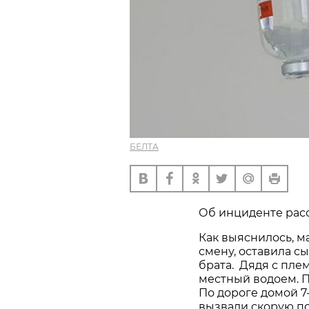
БЕЛТА
Об инциденте расс
Как выяснилось, ма
смену, оставила с
брата. Дядя с пле
местный водоем. П
По дороге домой 7
вызвали скорую п