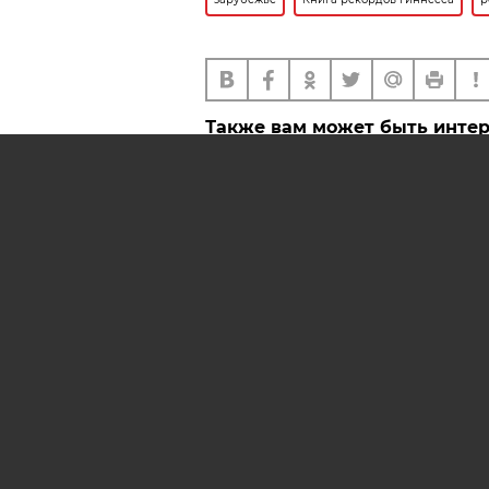
Также вам может быть инте
97-летняя британка побила
рекорд Гиннесса, прогуля
по крылу самолета
Австралиец установил мир
рекорд по самому громком
крику
АРХИВ НОМЕРОВ
РЕКЛ
AIF.BY
СООБЩИТЬ В РЕДАКЦИЮ 
© 2019 ООО «Аргументы и Ф
Олейник и Юлия Владимиров
полных материалов запрещен
642 67 51.
Свидетельство Министерств