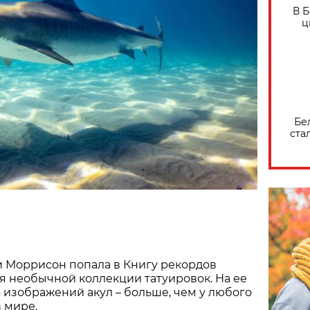
В 
ц
Бе
ста
 Моррисон попала в Книгу рекордов
я необычной коллекции татуировок. На ее
6 изображений акул – больше, чем у любого
в мире.