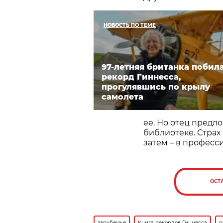
НОВОСТЬ ПО ТЕМЕ
97-летняя британка побил
рекорд Гиннесса,
прогулявшись по крылу
самолета
ее. Но отец предл
библиотеке. Страх
затем – в професс
ОСТ
зарубежье
Книга рекордов Гиннесса
р