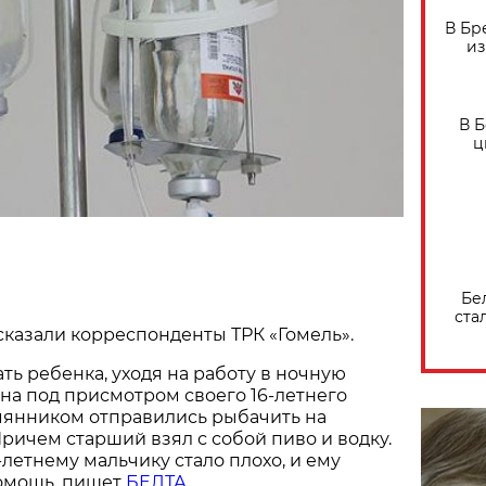
В Бр
из
В 
ц
Бе
ста
казали корреспонденты ТРК «Гомель».
ть ребенка, уходя на работу в ночную
ына под присмотром своего 16-летнего
мянником отправились рыбачить на
ричем старший взял с собой пиво и водку.
-летнему мальчику стало плохо, и ему
омощь, пишет
БЕЛТА.