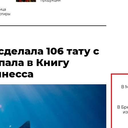
продукции
ница
артиры
делала 106 тату с
пала в Книгу
ннесса
В 
В Бр
из