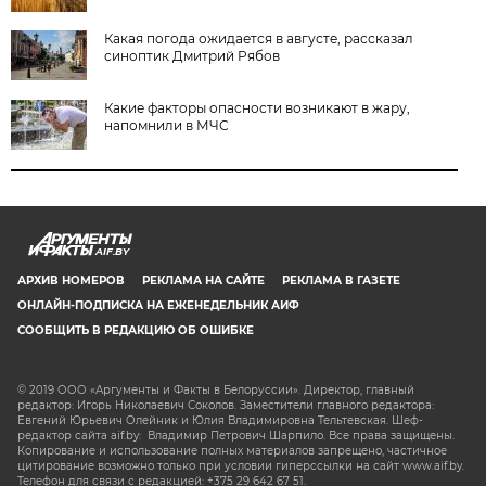
Какая погода ожидается в августе, рассказал
синоптик Дмитрий Рябов
Какие факторы опасности возникают в жару,
напомнили в МЧС
AIF.BY
АРХИВ НОМЕРОВ
РЕКЛАМА НА САЙТЕ
РЕКЛАМА В ГАЗЕТЕ
ОНЛАЙН-ПОДПИСКА НА ЕЖЕНЕДЕЛЬНИК АИФ
СООБЩИТЬ В РЕДАКЦИЮ ОБ ОШИБКЕ
© 2019 ООО «Аргументы и Факты в Белоруссии». Директор, главный
редактор: Игорь Николаевич Соколов. Заместители главного редактора:
Евгений Юрьевич Олейник и Юлия Владимировна Тельтевская. Шеф-
редактор сайта aif.by: Владимир Петрович Шарпило. Все права защищены.
Копирование и использование полных материалов запрещено, частичное
цитирование возможно только при условии гиперссылки на сайт www.aif.by.
Телефон для связи с редакцией: +375 29 642 67 51.