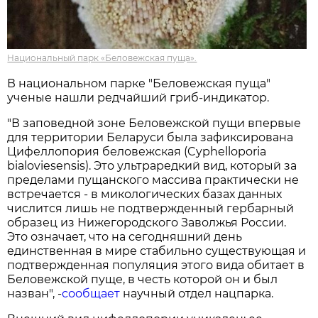
Национальный парк «Беловежская пуща».
В национальном парке "Беловежская пуща"
ученые нашли редчайший гриб-индикатор.
"В заповедной зоне Беловежской пущи впервые
для территории Беларуси была зафиксирована
Цифеллопория беловежская (Cyphelloporia
bialoviesensis). Это ультраредкий вид, который за
пределами пущанского массива практически не
встречается - в микологических базах данных
числится лишь не подтвержденный гербарный
образец из Нижегородского Заволжья России.
Это означает, что на сегодняшний день
единственная в мире стабильно существующая и
подтвержденная популяция этого вида обитает в
Беловежской пуще, в честь которой он и был
назван", -
сообщает
научный отдел нацпарка.