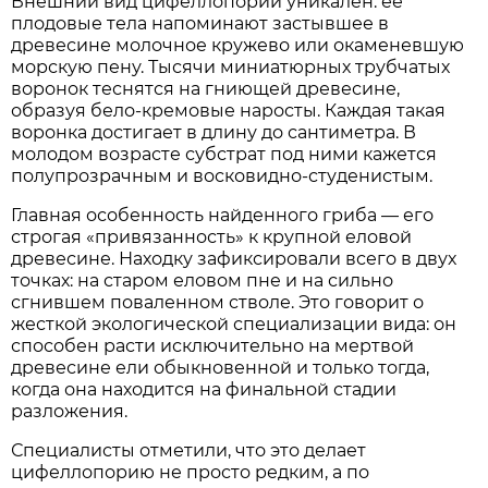
Внешний вид цифеллопории уникален: ее
плодовые тела напоминают застывшее в
древесине молочное кружево или окаменевшую
морскую пену. Тысячи миниатюрных трубчатых
воронок теснятся на гниющей древесине,
образуя бело-кремовые наросты. Каждая такая
воронка достигает в длину до сантиметра. В
молодом возрасте субстрат под ними кажется
полупрозрачным и восковидно-студенистым.
Главная особенность найденного гриба — его
строгая «привязанность» к крупной еловой
древесине. Находку зафиксировали всего в двух
точках: на старом еловом пне и на сильно
сгнившем поваленном стволе. Это говорит о
жесткой экологической специализации вида: он
способен расти исключительно на мертвой
древесине ели обыкновенной и только тогда,
когда она находится на финальной стадии
разложения.
Специалисты отметили, что это делает
цифеллопорию не просто редким, а по