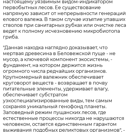
настоящему уязвимым видом-индикатором
первобытных лесов. Ее существование
напрямую зависит от непрерывности генераций
елового валежа. В таком случае изъятие упавших
стволов при санитарных рубках или очистке леса
ведет к полному исчезновению микробиотопа
гриба.
"Данная находка наглядно доказывает, что
мертвая древесина в Беловежской пуще - не
мусор, а ключевой компонент экосистемы, -
фундамент, на котором держится жизнь
огромного числа редчайших организмов.
Крупномерный валежник обеспечивает
круговорот веществ - возвращает в почву
питательные элементы, удерживает влагу,
обеспечивает субстратом
узкоспециализированные виды, тем самым
сохраняя уникальный генофонд планеты.
Заповедный режим пущанских лесов, где
естественные процессы никогда не нарушаются
человеком, остается единственным гарантом
выживания подобных реликтовых организмов", -