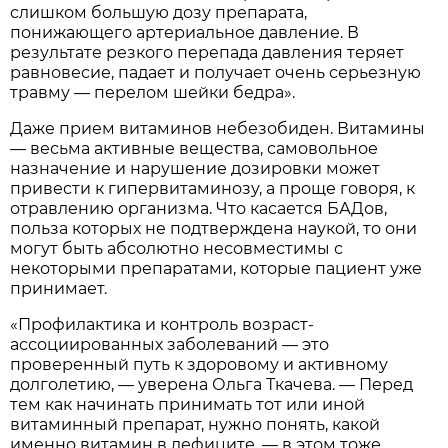
слишком большую дозу препарата,
понижающего артериальное давление. В
результате резкого перепада давления теряет
равновесие, падает и получает очень серьезную
травму — перелом шейки бедра».
Даже прием витаминов небезобиден. Витамины
— весьма активные вещества, самовольное
назначение и нарушение дозировки может
привести к гипервитаминозу, а проще говоря, к
отравлению организма. Что касается БАДов,
польза которых не подтверждена наукой, то они
могут быть абсолютно несовместимы с
некоторыми препаратами, которые пациент уже
принимает.
«Профилактика и контроль возраст-
ассоциированных заболеваний — это
проверенный путь к здоровому и активному
долголетию, — уверена Ольга Ткачева. — Перед
тем как начинать принимать тот или иной
витаминный препарат, нужно понять, какой
именно витамин в дефиците, — в этом тоже