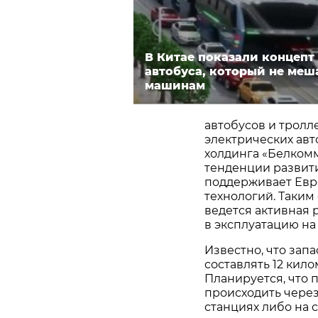
В Китае показали концепт
автобуса, который не меш
машинам
автобусов и тролл
электрических ав
холдинга «Белком
тенденции развит
поддерживает Евро
технологий. Таким
ведется активная 
в эксплуатацию на
Известно, что запа
составлять 12 кило
Планируется, что 
происходить чере
станциях либо на 