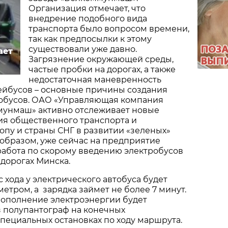
Организация отмечает, что
внедрение подобного вида
транспорта было вопросом времени,
так как предпосылки к этому
существовали уже давно.
ает
Загрязнение окружающей среды,
частые пробки на дорогах, а также
недостаточная маневренность
ейбусов – основные причины создания
тобусов. ОАО «Управляющая компания
мунмаш» активно отслеживает новые
ия общественного транспорта и
пу и страны СНГ в развитии «зеленых»
 образом, уже сейчас на предприятие
работа по скорому введению электробусов
 дорогах Минска.
с хода у электрического автобуса будет
метром, а зарядка займет не более 7 минут.
пополнение электроэнергии будет
з полупантограф на конечных
специальных остановках по ходу маршрута.