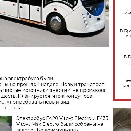
наиб
В Бр
из
В 
ц
зца электробуса были
Бе
ны на прошлой неделе. Новый транспорт
ста
ь чистые источники энергии, не производя
ществ. Планируется, что к концу года
могут опробовать новый вид
анспорта.
Электробус E420 Vitovt Electro и E433
Vitovt Max Electro были собраны на
заводе «Белкоммунмаш».