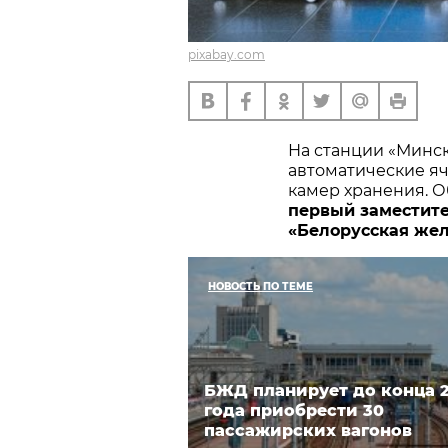
pixabay.com
На станции «Минс
автоматические я
камер хранения. О
первый заместит
«Белорусская жел
НОВОСТЬ ПО ТЕМЕ
БЖД планирует до конца 
года приобрести 30
пассажирских вагонов