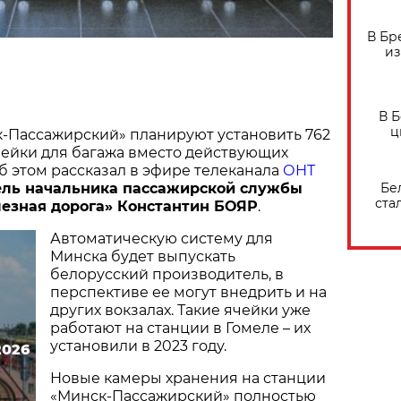
В Бр
из
В 
ц
к-Пассажирский» планируют установить 762
чейки для багажа вместо действующих
б этом рассказал в эфире телеканала
ОНТ
Бе
ель начальника пассажирской службы
ста
езная дорога» Константин БОЯР
.
Автоматическую систему для
Минска будет выпускать
белорусский производитель, в
перспективе ее могут внедрить и на
других вокзалах. Такие ячейки уже
работают на станции в Гомеле – их
установили в 2023 году.
2026
Новые камеры хранения на станции
«Минск-Пассажирский» полностью