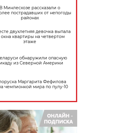
В Минлесхозе рассказали о
олее пострадавших от непогоды
районах
есте двухлетняя девочка выпала
 окна квартиры на четвертом
этаже
Беларуси обнаружили опасную
икаду из Северной Америки
лоруска Маргарита Фефилова
ла чемпионкой мира по пулу-10