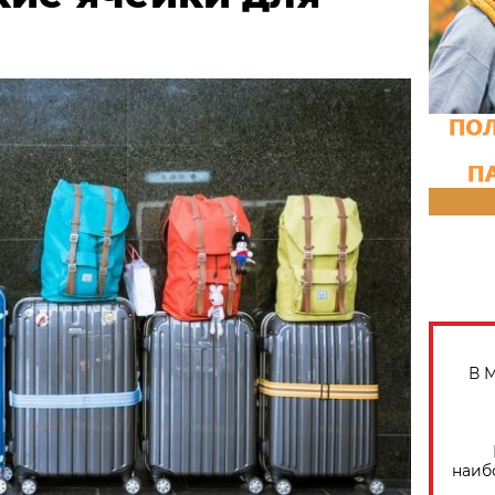
В 
наиб