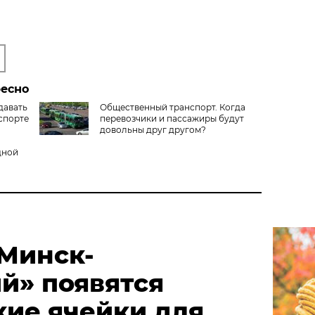
ресно
давать
Общественный транспорт. Когда
спорте
перевозчики и пассажиры будут
довольны друг другом?
дной
«Минск-
й» появятся
кие ячейки для