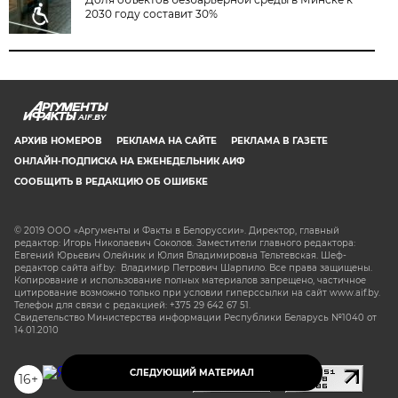
2030 году составит 30%
AIF.BY
АРХИВ НОМЕРОВ
РЕКЛАМА НА САЙТЕ
РЕКЛАМА В ГАЗЕТЕ
ОНЛАЙН-ПОДПИСКА НА ЕЖЕНЕДЕЛЬНИК АИФ
СООБЩИТЬ В РЕДАКЦИЮ ОБ ОШИБКЕ
© 2019 ООО «Аргументы и Факты в Белоруссии». Директор, главный
редактор: Игорь Николаевич Соколов. Заместители главного редактора:
Евгений Юрьевич Олейник и Юлия Владимировна Тельтевская. Шеф-
редактор сайта aif.by: Владимир Петрович Шарпило. Все права защищены.
Копирование и использование полных материалов запрещено, частичное
цитирование возможно только при условии гиперссылки на сайт www.aif.by.
Телефон для связи с редакцией: +375 29 642 67 51.
Свидетельство Министерства информации Республики Беларусь №1040 от
14.01.2010
СЛЕДУЮЩИЙ МАТЕРИАЛ
16+