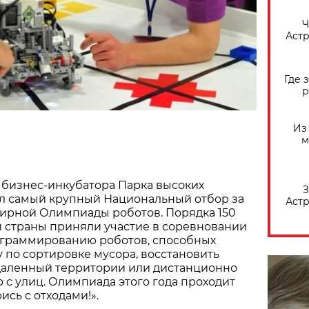
​
Астр
Где 
р
Из
м
е бизнес-инкубатора Парка высоких
З
л самый крупный Национальный отбор за
Астр
ирной Олимпиады роботов. Порядка 150
й страны приняли участие в соревновании
ограммированию роботов, способных
 по сортировке мусора, восстановить
тдаленный территории или дистанционно
р с улиц. Олимпиада этого года проходит
ись с отходами!».