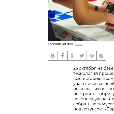
Евгений Гончар
/
АиФ
23 октября на баз
технологий проше
всю историю Всем
участников со все
по созданию и пр
построить фабрику
лесопосадку на о
собрать весь мусо
под лозунгом: «Бор