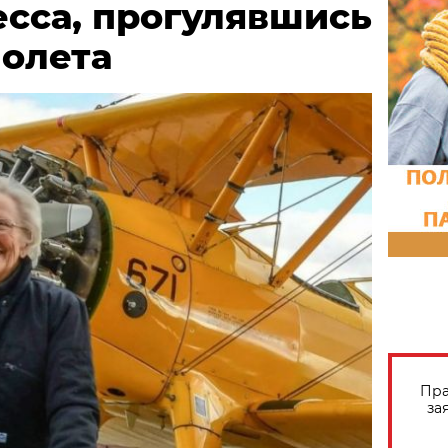
есса, прогулявшись
молета
Пра
за