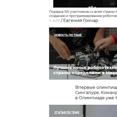
Порядка 150 участников со всей страны 
созданию и программированию роботов
/ Евгений Гончар
©
АиФ
НОВОСТЬ ПО ТЕМЕ
Лучших юных робототехн
страны определили в Мин
Впервые олимпиада
Сингапуре. Коман
в Олимпиаде уже т
СТАТЬЯ ПО ТЕМЕ