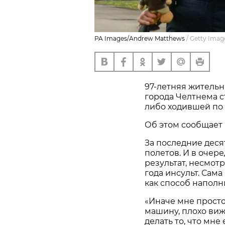
PA Images/Andrew Matthews
/
Getty Imag
97-летняя житель
города Челтнема с
либо ходившей по 
Об этом сообщает
За последние деся
полетов. И в очер
результат, несмот
года инсульт. Са
как способ наполн
«Иначе мне просто 
машину, плохо виж
делать то, что мне