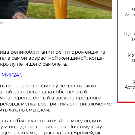
​
Астр
es
Где 
р
ница Великобритании Бетти Бромейдж из
Из
тала самой возрастной женщиной, когда-
м
крылу летящего самолета.
"МИР24"
.
З
ть лет она совершила уже шесть таких
Астр
едной раз превзошла собственный
ря на перенесенный в августе прошлого
ма рекордсменка воспринимает приключение
ить жизнь смыслом.
стало бы скучно жить. Я не могу водить
у и иногда расстраиваюсь. Поэтому хочу
 еще по силам», — рассказала Бромейдж.