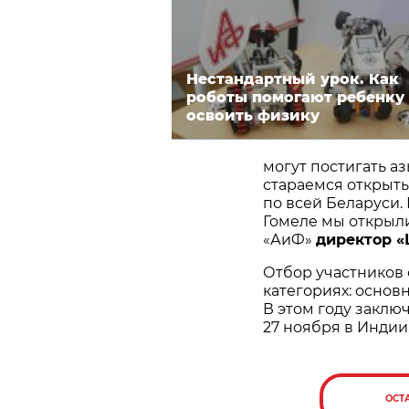
Нестандартный урок. Как
роботы помогают ребенку
освоить физику
могут постигать а
стараемся открыт
по всей Беларуси.
Гомеле мы открыли
«АиФ»
директор 
Отбор участников
категориях: основн
В этом году заклю
27 ноября в Индии
ОСТ