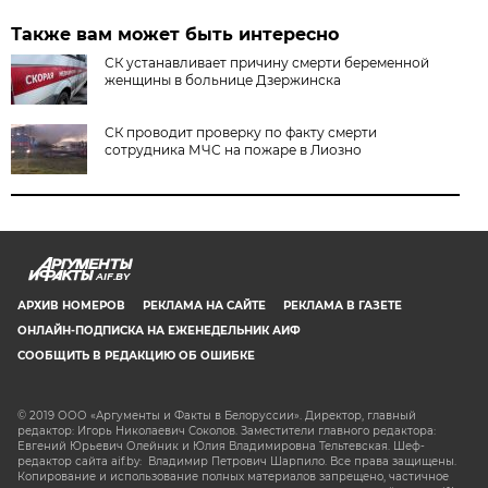
Также вам может быть интересно
СК устанавливает причину смерти беременной
женщины в больнице Дзержинска
СК проводит проверку по факту смерти
сотрудника МЧС на пожаре в Лиозно
AIF.BY
АРХИВ НОМЕРОВ
РЕКЛАМА НА САЙТЕ
РЕКЛАМА В ГАЗЕТЕ
ОНЛАЙН-ПОДПИСКА НА ЕЖЕНЕДЕЛЬНИК АИФ
СООБЩИТЬ В РЕДАКЦИЮ ОБ ОШИБКЕ
© 2019 ООО «Аргументы и Факты в Белоруссии». Директор, главный
редактор: Игорь Николаевич Соколов. Заместители главного редактора:
Евгений Юрьевич Олейник и Юлия Владимировна Тельтевская. Шеф-
редактор сайта aif.by: Владимир Петрович Шарпило. Все права защищены.
Копирование и использование полных материалов запрещено, частичное