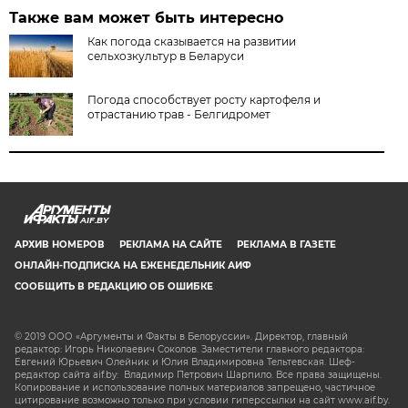
Также вам может быть интересно
Как погода сказывается на развитии
сельхозкультур в Беларуси
Погода способствует росту картофеля и
отрастанию трав - Белгидромет
AIF.BY
АРХИВ НОМЕРОВ
РЕКЛАМА НА САЙТЕ
РЕКЛАМА В ГАЗЕТЕ
ОНЛАЙН-ПОДПИСКА НА ЕЖЕНЕДЕЛЬНИК АИФ
СООБЩИТЬ В РЕДАКЦИЮ ОБ ОШИБКЕ
© 2019 ООО «Аргументы и Факты в Белоруссии». Директор, главный
редактор: Игорь Николаевич Соколов. Заместители главного редактора:
Евгений Юрьевич Олейник и Юлия Владимировна Тельтевская. Шеф-
редактор сайта aif.by: Владимир Петрович Шарпило. Все права защищены.
Копирование и использование полных материалов запрещено, частичное
цитирование возможно только при условии гиперссылки на сайт www.aif.by.