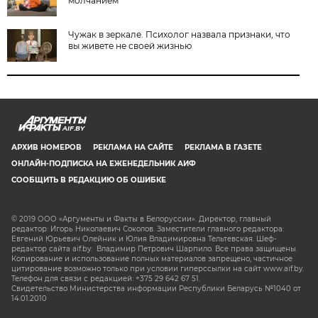
молчанием
Чужак в зеркале. Психолог назвала признаки, что
вы живете не своей жизнью
AIF.BY
АРХИВ НОМЕРОВ
РЕКЛАМА НА САЙТЕ
РЕКЛАМА В ГАЗЕТЕ
ОНЛАЙН-ПОДПИСКА НА ЕЖЕНЕДЕЛЬНИК АИФ
СООБЩИТЬ В РЕДАКЦИЮ ОБ ОШИБКЕ
© 2019 ООО «Аргументы и Факты в Белоруссии». Директор, главный
редактор: Игорь Николаевич Соколов. Заместители главного редактора:
Евгений Юрьевич Олейник и Юлия Владимировна Тельтевская. Шеф-
редактор сайта aif.by: Владимир Петрович Шарпило. Все права защищены.
Копирование и использование полных материалов запрещено, частичное
цитирование возможно только при условии гиперссылки на сайт www.aif.by.
Телефон для связи с редакцией: +375 29 642 67 51.
Свидетельство Министерства информации Республики Беларусь №1040 от
14.01.2010