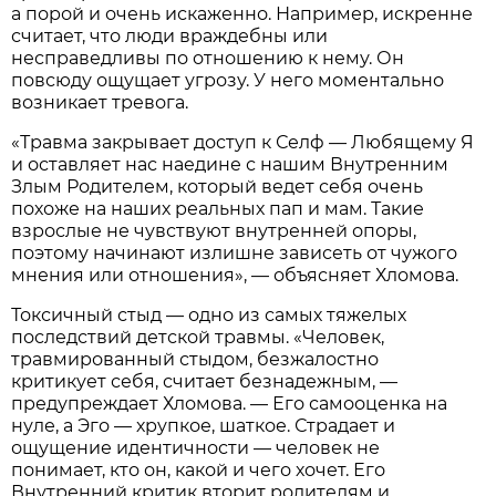
а порой и очень искаженно. Например, искренне
считает, что люди враждебны или
несправедливы по отношению к нему. Он
повсюду ощущает угрозу. У него моментально
возникает тревога.
«Травма закрывает доступ к Селф — Любящему Я
и оставляет нас наедине с нашим Внутренним
Злым Родителем, который ведет себя очень
похоже на наших реальных пап и мам. Такие
взрослые не чувствуют внутренней опоры,
поэтому начинают излишне зависеть от чужого
мнения или отношения», — объясняет Хломова.
Токсичный стыд — одно из самых тяжелых
последствий детской травмы. «Человек,
травмированный стыдом, безжалостно
критикует себя, считает безнадежным, —
предупреждает Хломова. — Его самооценка на
нуле, а Эго — хрупкое, шаткое. Страдает и
ощущение идентичности — человек не
понимает, кто он, какой и чего хочет. Его
Внутренний критик вторит родителям и