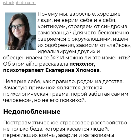
istockphoto.com
Почему мы, взрослые, хорошие
люди, не верим себе и в себя,
критикуем, страдаем от синдрома
самозванца? Для чего бесконечно
сверяемся с окружающими, ищем
их одобрения, зависим от «лайков»,
идеализируем других и
обесцениваем себя? И можно ли это изменить?
Об этом aif.ru рассказала
психолог,
психотерапевт Екатерина Хломова
.
Неверие себе, как правило, родом из детства.
Зачастую причиной является детская
психологическая травма, порой забытая самим
человеком, но не его психикой.
Недолюбленные
Посттравматическое стрессовое расстройство —
не только беда, которая касается людей,
переживших войны, аварии и катаклизмы.