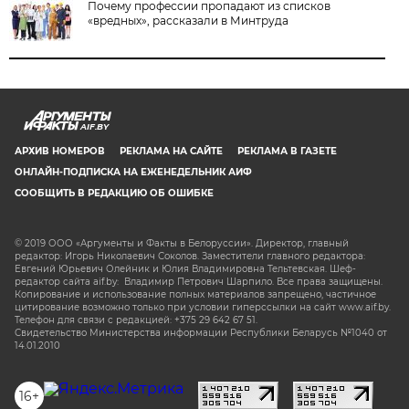
Почему профессии пропадают из списков
«вредных», рассказали в Минтруда
AIF.BY
АРХИВ НОМЕРОВ
РЕКЛАМА НА САЙТЕ
РЕКЛАМА В ГАЗЕТЕ
ОНЛАЙН-ПОДПИСКА НА ЕЖЕНЕДЕЛЬНИК АИФ
СООБЩИТЬ В РЕДАКЦИЮ ОБ ОШИБКЕ
© 2019 ООО «Аргументы и Факты в Белоруссии». Директор, главный
редактор: Игорь Николаевич Соколов. Заместители главного редактора:
Евгений Юрьевич Олейник и Юлия Владимировна Тельтевская. Шеф-
редактор сайта aif.by: Владимир Петрович Шарпило. Все права защищены.
Копирование и использование полных материалов запрещено, частичное
цитирование возможно только при условии гиперссылки на сайт www.aif.by.
Телефон для связи с редакцией: +375 29 642 67 51.
Свидетельство Министерства информации Республики Беларусь №1040 от
14.01.2010
16+