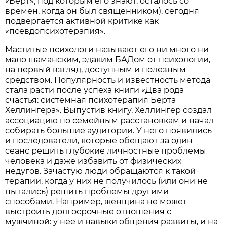
«Берт», под которым его знают, осталось со
времен, когда он был священником), сегодня
подвергается активной критике как
«псевдопсихотерапия».
Маститые психологи называют его ни много ни
мало шаманским, эдаким БАДом от психологии,
на первый взгляд, доступным и полезным
средством. Популярность и известность метода
стала расти после успеха книги «Два рода
счастья: системная психотерапия Берта
Хеллингера». Выпустив книгу, Хеллингер создал
ассоциацию по семейным расстановкам и начал
собирать большие аудитории. У него появились
и последователи, которые обещают за один
сеанс решить глубокие личностные проблемы
человека и даже избавить от физических
недугов. Зачастую люди обращаются к такой
терапии, когда у них не получилось (или они не
пытались) решить проблемы другими
способами. Например, женщина не может
выстроить долгосрочные отношения с
мужчиной: у нее и навыки общения развиты, и на