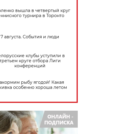
ленко вышла в четвертый круг
еннисного турнира в Торонто
7 августа. События и люди
елорусские клубы уступили в
третьем круге отбора Лиги
конференций
акормим рыбу ягодой! Какая
живка особенно хороша летом