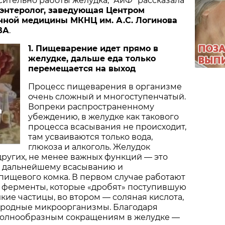
ительно работы желудка, "АиФ" рассказала
роэнтеролог, заведующая Центром
нной медицины МКНЦ им. А.С. Логинова
ВА
.
1. Пищеварение идет прямо в
желудке, дальше еда только
перемещается на выход
Процесс пищеварения в организме
очень сложный и многоступенчатый.
Вопреки распространенному
а
убеждению, в желудке как такового
процесса всасывания не происходит,
там усваиваются только вода,
глюкоза и алкоголь. Желудок
ругих, не менее важных функций — это
к дальнейшему всасыванию и
пищевого комка. В первом случае работают
ферменты, которые «дробят» поступившую
кие частицы, во втором — соляная кислота,
родные микроорганизмы. Благодаря
волнообразным сокращениям в желудке —