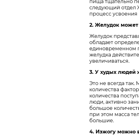
пища тщательно п
следующий отдел Ж
процесс усвоения
2. Желудок может
Желудок представл
обладает определ
единовременном п
желудка действите
увеличиваться.
3. У худых людей
Это не всегда так.
количества фактор
количества посту
люди, активно зан
большое количеств
при этом масса тел
большие.
4. Изжогу можно