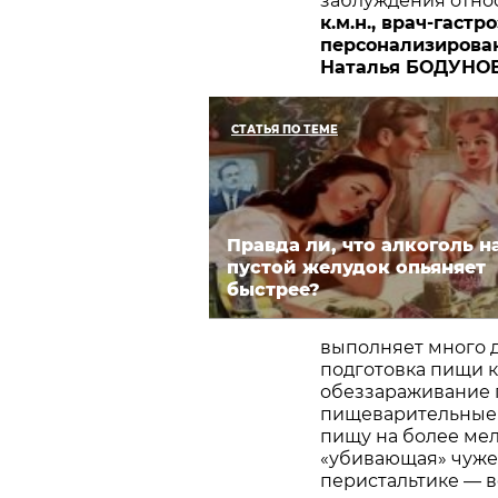
заблуждения относ
к.м.н., врач-гаст
персонализирова
Наталья БОДУНО
СТАТЬЯ ПО ТЕМЕ
Правда ли, что алкоголь н
пустой желудок опьяняет
быстрее?
выполняет много д
подготовка пищи 
обеззараживание 
пищеварительные 
пищу на более мел
«убивающая» чуже
перистальтике — 