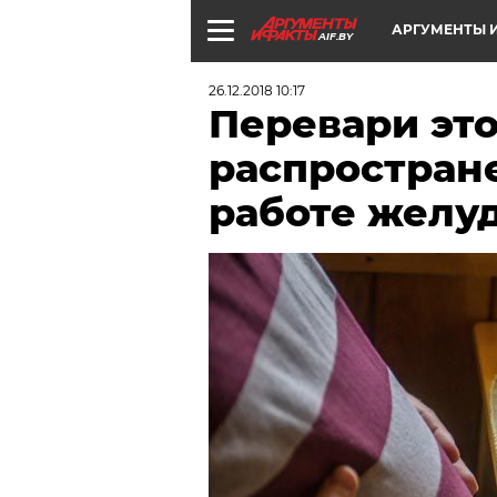
АРГУМЕНТЫ И
AIF.BY
26.12.2018 10:17
Перевари эт
распростран
работе желу