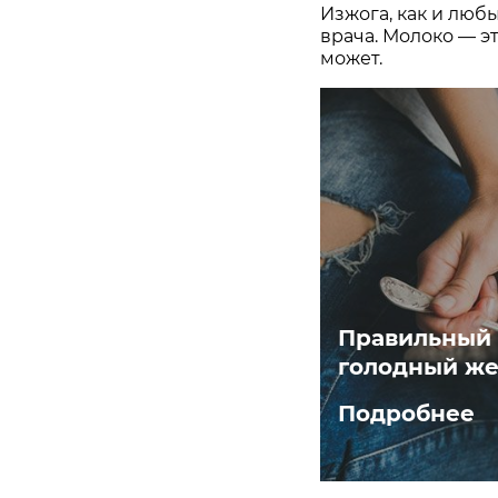
Изжога, как и люб
врача. Молоко — э
может.
Правильный з
голодный же
Подробнее