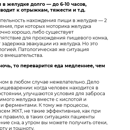
 в желудке долго — до 6-10 часов,
водит к отрыжкам, тяжести и т.д.
тельность нахождения пищи в желудке — 2
ояния, при которых моторика желудка
очно хорошо, либо существует
пятствие для прохождения пищевого комка,
 задержка эвакуации из желудка. Но это
логией. Патологическая же ситуация
о вмешательства.
 ночь, то переварится еда медленнее, чем
ном в любом случае нежелательно. Дело
 пищеварении: когда человек находится в
стоянии, улучшаются условия для заброса
мого желудка вместе с кислотой и
 ферментами. К тому же процессы,
сем ЖКТ, не такие эффективные, как при
к правило, в таких ситуациях пациенты
ние сна, а утром вы можете получить отеки,
рту и тошноту.