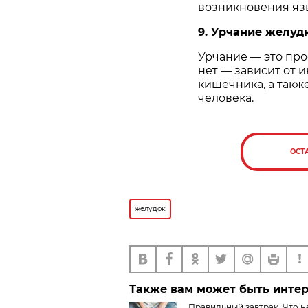
возникновения язв
9. Урчание желудк
Урчание — это про
нет — зависит от 
кишечника, а такж
человека.
ОСТ
желудок
Также вам может быть инте
Правильный завтрак. Что н