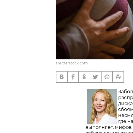
shutterstock.com
Забол
распр
диско
сбоям
несмо
где н
выполняет, мифов 