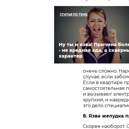
СТАТЬЯ ПО ТЕМЕ
Ну ты и язва! Причина бол
- не вредная еда, а скверн
характер
очень сложно. На
случае, если забол
Если в квартире пр
самостоятельная п
и вызывают электр
хрупкий, и навред
это дело специали
8. Язва желудка 
Скорее наоборот. 