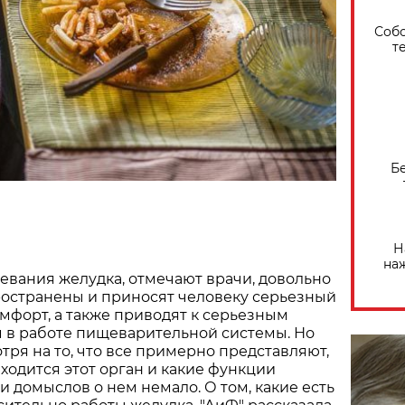
Собо
т
Б
Н
на
евания желудка, отмечают врачи, довольно
остранены и приносят человеку серьезный
мфорт, а также приводят к серьезным
 в работе пищеварительной системы. Но
тря на то, что все примерно представляют,
аходится этот орган и какие функции
и домыслов о нем немало. О том, какие есть