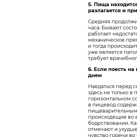
5. Пища находится
разлагается и при
Средняя продолжи
часа. Бывают сост
работает недостат
механическое пре
и тогда происходит
уже является пато
требует врачебног
6. Если поесть на
днем
Наедаться перед с
здесь не только в
горизонтальном со
в пищевод содержи
пищеварительными
происходящие во в
бодрствовании. Ка
отмечают и ухудше
чувство горечи во 