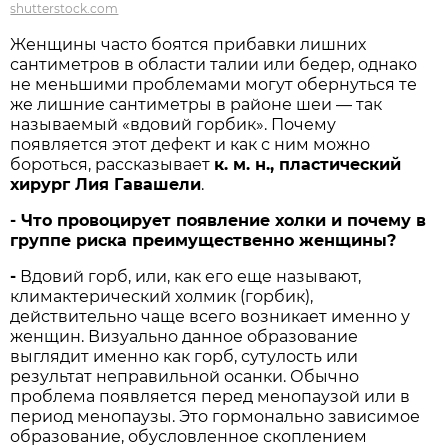
shutterstock.com
Женщины часто боятся прибавки лишних
сантиметров в области талии или бедер, однако
не меньшими проблемами могут обернуться те
же лишние сантиметры в районе шеи — так
называемый «вдовий горбик». Почему
появляется этот дефект и как с ним можно
бороться, рассказывает
к. м. н., пластический
хирург Лия Гавашели
.
-
Что провоцирует появление холки и почему в
группе риска преимущественно женщины?
-
Вдовий горб, или, как его еще называют,
климактерический холмик (горбик),
действительно чаще всего возникает именно у
женщин. Визуально данное образование
выглядит именно как горб, сутулость или
результат неправильной осанки. Обычно
проблема появляется перед менопаузой или в
период менопаузы. Это гормонально зависимое
образование, обусловленное скоплением