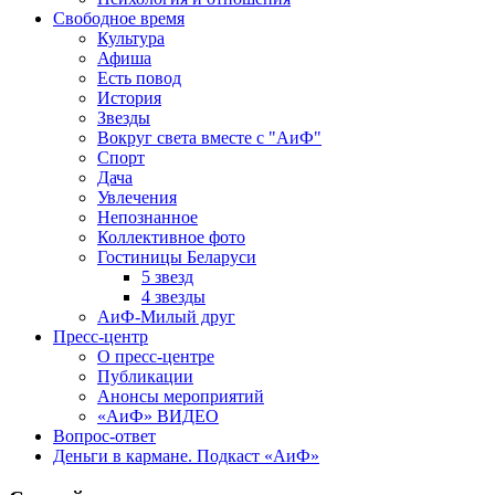
Cвободное время
Культура
Афиша
Есть повод
История
Звезды
Вокруг света вместе с "АиФ"
Спорт
Дача
Увлечения
Непознанное
Коллективное фото
Гостиницы Беларуси
5 звезд
4 звезды
АиФ-Милый друг
Пресс-центр
О пресс-центре
Публикации
Анонсы мероприятий
«АиФ» ВИДЕО
Вопрос-ответ
Деньги в кармане. Подкаст «АиФ»