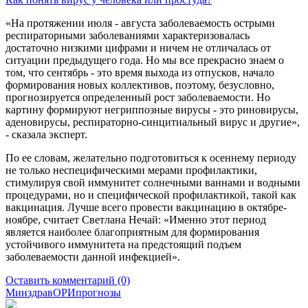
«На протяжении июля - августа заболеваемость острыми
респираторными заболеваниями характеризовалась
достаточно низкими цифрами и ничем не отличалась от
ситуации предыдущего года. Но мы все прекрасно знаем о
том, что сентябрь - это время выхода из отпусков, начало
формирования новых коллективов, поэтому, безусловно,
прогнозируется определенный рост заболеваемости. Но
картину формируют негриппозные вирусы - это риновирусы,
аденовирусы, респираторно-синцитиальный вирус и другие»,
- сказала эксперт.
По ее словам, желательно подготовиться к осеннему периоду
не только неспецифическими мерами профилактики,
стимулируя свой иммунитет солнечными ваннами и водными
процедурами, но и специфической профилактикой, такой как
вакцинация. Лучше всего провести вакцинацию в октябре-
ноябре, считает Светлана Нечай: «Именно этот период
является наиболее благоприятным для формирования
устойчивого иммунитета на предстоящий подъем
заболеваемости данной инфекцией».
Оставить комментарий (0)
Минздрав
ОРИ
прогнозы