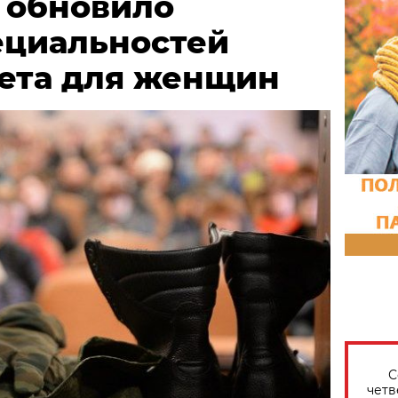
 обновило
ециальностей
чета для женщин
С
четв