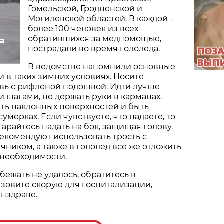
Гомельской, Гродненской и
Могилевской областей. В каждой -
более 100 человек из всех
обратившихся за медпомощью,
а
пострадали во время гололеда.
В ведомстве напомнили основные
 в таких зимних условиях. Носите
вь с рифленой подошвой. Идти лучше
 шагами, не держать руки в карманах.
ать наклонных поверхностей и быть
мерках. Если чувствуете, что падаете, то
арайтесь падать на бок, защищая голову.
комендуют использовать трость с
ником, а также в гололед все же отложить
 необходимости.
бежать не удалось, обратитесь в
зовите скорую для госпитализации,
нздраве.