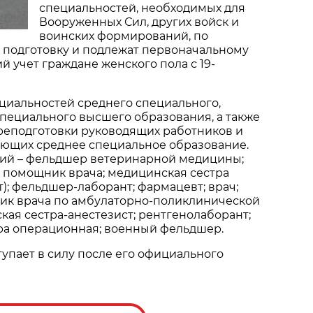
специальностей, необходимых для
Вооруженных Сил, других войск и
воинских формирований, по
 подготовку и подлежат первоначальному
й учет граждане женского пола с 19-
циальностей среднего специального,
пециального высшего образования, а также
реподготовки руководящих работников и
еющих среднее специальное образование.
ий – фельдшер ветеринарной медицины;
 помощник врача; медицинская сестра
); фельдшер-лаборант; фармацевт; врач;
ик врача по амбулаторно-поликлинической
ая сестра-анестезист; рентгенолаборант;
ра операционная; военный фельдшер.
упает в силу после его официального