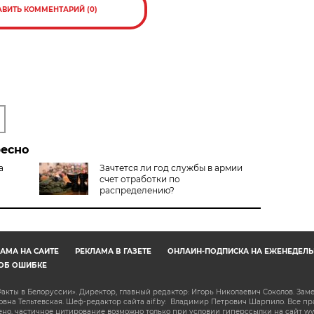
АВИТЬ КОММЕНТАРИЙ (0)
ресно
а
Зачтется ли год службы в армии
счет отработки по
распределению?
АМА НА САЙТЕ
РЕКЛАМА В ГАЗЕТЕ
ОНЛАЙН-ПОДПИСКА НА ЕЖЕНЕДЕЛЬ
ОБ ОШИБКЕ
акты в Белоруссии». Директор, главный редактор: Игорь Николаевич Соколов. Зам
на Тельтевская. Шеф-редактор сайта aif.by: Владимир Петрович Шарпило. Все п
о, частичное цитирование возможно только при условии гиперссылки на сайт www.