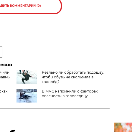
АВИТЬ КОММЕНТАРИЙ (0)
ресно
учили
Реально ли обработать подошву,
равмы
чтобы обувь не скользила в
гололёд?
сках
В МЧС напомнили о факторах
опасности в гололедицу