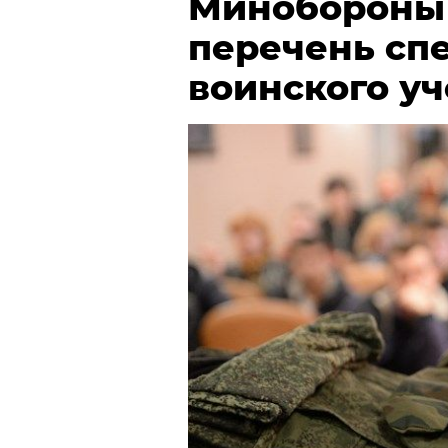
Минобороны
перечень сп
воинского у