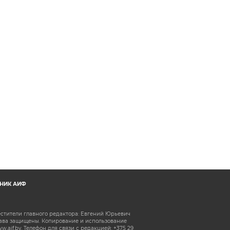
НИК АИФ
естители главного редактора: Евгений Юрьевич
рава защищены. Копирование и использование
aif.by. Телефон для связи с редакцией: +375 29