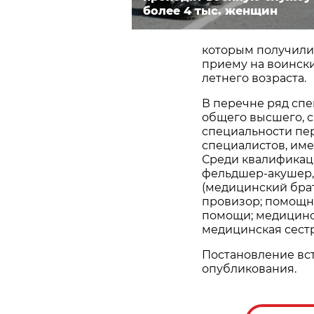
более 4 тыс. женщин
которым получили
приему на воински
летнего возраста.
В перечне ряд спе
общего высшего, с
специальности пе
специалистов, им
Среди квалификац
фельдшер-акушер,
(медицинский брат
провизор; помощн
помощи; медицинск
медицинская сест
Постановление вст
опубликования.