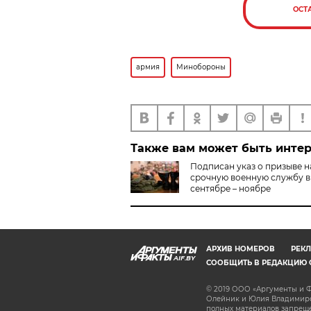
ОСТ
армия
Минобороны
Также вам может быть инте
Подписан указ о призыве н
срочную военную службу в
сентябре – ноябре
АРХИВ НОМЕРОВ
РЕКЛ
AIF.BY
СООБЩИТЬ В РЕДАКЦИЮ 
© 2019 ООО «Аргументы и Ф
Олейник и Юлия Владимиров
полных материалов запрещен