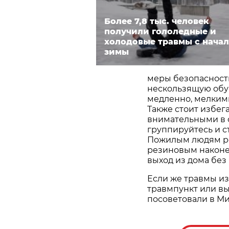
Более 7,8 тыс. человек
получили гололедные и
холодовые травмы с начал
зимы
меры безопасности
нескользящую обу
медленно, мелкими
Также стоит избег
внимательными в су
группируйтесь и ст
Пожилым людям ре
резиновым наконеч
выход из дома без
Если же травмы из
травмпункт или вы
посоветовали в Ми