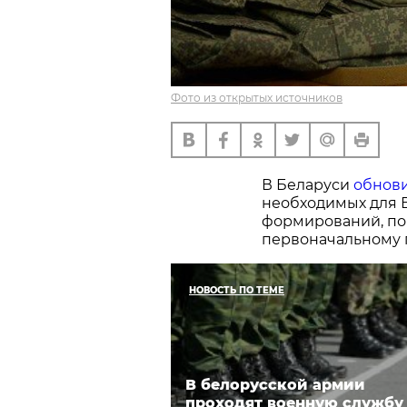
Фото из открытых источников
В Беларуси
обнов
необходимых для В
формирований, по
первоначальному 
НОВОСТЬ ПО ТЕМЕ
В белорусской армии
проходят военную службу