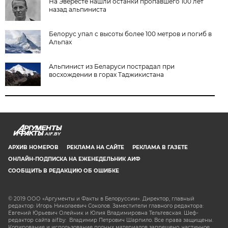
На Эвересте нашли останки пропавшего 100 лет
назад альпиниста
Белорус упал с высоты более 100 метров и погиб в
Альпах
Альпинист из Беларуси пострадал при
восхождении в горах Таджикистана
AIF.BY
АРХИВ НОМЕРОВ
РЕКЛАМА НА САЙТЕ
РЕКЛАМА В ГАЗЕТЕ
ОНЛАЙН-ПОДПИСКА НА ЕЖЕНЕДЕЛЬНИК АИФ
СООБЩИТЬ В РЕДАКЦИЮ ОБ ОШИБКЕ
© 2019 ООО «Аргументы и Факты в Белоруссии». Директор, главный
редактор: Игорь Николаевич Соколов. Заместители главного редактора:
Евгений Юрьевич Олейник и Юлия Владимировна Тельтевская. Шеф-
редактор сайта aif.by: Владимир Петрович Шарпило. Все права защищены.
Копирование и использование полных материалов запрещено, частичное