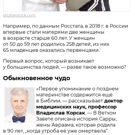
shutterstock.com
Например, по данным Росстата, в 2018 г. в России
впервые стали матерями две женщины
в возрасте старше 60 лет. У женщин
от 50 до 59 лет родились 258 детей, из них
65 младенцев оказались первенцами.
Первый вопрос, который возникает
у большинства людей, — разве такое возможно?
Обыкновенное чудо
«Первое упоминание о позднем
материнстве содержится ещё
в Библии, — рассказывает
доктор
медицинских наук, профессор
Владислав Корсак
. — В Ветхом
Завете описана история Сарры,
жены Авраама, которая родила
в 90 лет, „когда утроба её уже омертвела“.