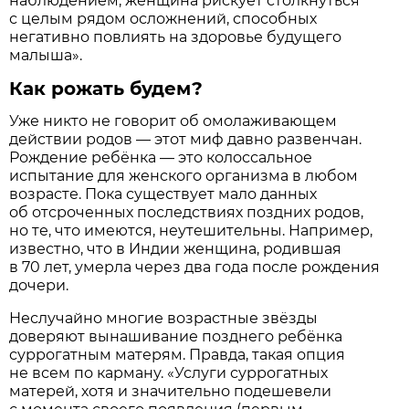
наблюдением, женщина рискует столкнуться
с целым рядом осложнений, способных
негативно повлиять на здоровье будущего
малыша».
Как рожать будем?
Уже никто не говорит об омолаживающем
действии родов — этот миф давно развенчан.
Рождение ребёнка — это колоссальное
испытание для женского организма в любом
возрасте. Пока существует мало данных
об отсроченных последствиях поздних родов,
но те, что имеются, неутешительны. Например,
известно, что в Индии женщина, родившая
в 70 лет, умерла через два года после рождения
дочери.
Неслучайно многие возрастные звёзды
доверяют вынашивание позднего ребёнка
суррогатным матерям. Правда, такая опция
не всем по карману. «Услуги суррогатных
матерей, хотя и значительно подешевели