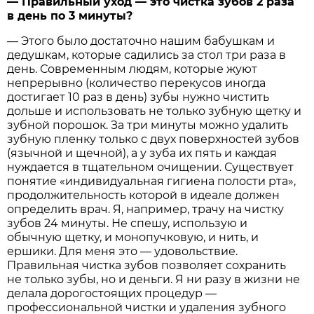
— Правильный уход — это чистка зубов 2 раза
в день по 3 минуты?
— Этого было достаточно нашим бабушкам и
дедушкам, которые садились за стол три раза в
день. Современным людям, которые жуют
непрерывно (количество перекусов иногда
достигает 10 раз в день) зубы нужно чистить
дольше и использовать не только зубную щетку и
зубной порошок. За три минуты можно удалить
зубную пленку только с двух поверхностей зубов
(язычной и щечной), а у зуба их пять и каждая
нуждается в тщательном очищении. Существует
понятие «индивидуальная гигиена полости рта»,
продолжительность которой в идеале должен
определить врач. Я, например, трачу на чистку
зубов 24 минуты. Не спешу, использую и
обычную щетку, и монопучковую, и нить, и
ершики. Для меня это — удовольствие.
Правильная чистка зубов позволяет сохранить
не только зубы, но и деньги. Я ни разу в жизни не
делала дорогостоящих процедур —
профессиональной чистки и удаления зубного