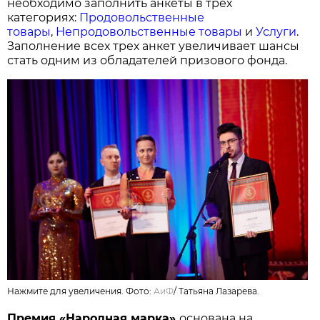
необходимо заполнить анкеты в трех
категориях:
Продовольственные
товары
,
Непродовольственные товары
и
Услуги
.
Заполнение всех трех анкет увеличивает шансы
стать одним из обладателей призового фонда.
Нажмите для увеличения. Фото:
АиФ
/
Татьяна Лазарева.
Премия «Народная марка»
основана на