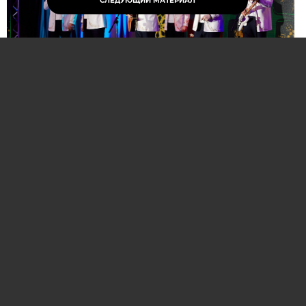
СЛЕДУЮЩИЙ МАТЕРИАЛ
Нажмите для увеличения. Фото:
АиФ
Компании и бренды, которые по итогам
народного голосования станут победителями,
призерами и финалистами премии «Народная
марка», получат широкое освещение в
республиканских и региональных средствах
массовой информации. Торжественная
церемония награждения состоится в начале
декабря в Национальной библиотеке Беларуси.
Телевизионная версия церемонии будет
традиционно транслироваться в прайм-тайм на
Восьмом телеканале в период новогодних и
рождественских праздников.