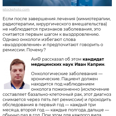
istockphoto.com
Если после завершения лечения (химиотерапии,
радиотерапии, хирургического вмешательства)
не наблюдается признаков заболевания, это
считается первым шагом к выздоровлению.
Однако онкологи избегают слова
«выздоровление» и предпочитают говорить о
ремиссии. Почему?
АиФ рассказал об этом
кандидат
медицинских наук Иван Каприн
.
Онкологические заболевания —
хронические. Пациент должен
находится под наблюдением
онколога пожизненно (исключение
составляет базально-клеточный рак, этот диагноз
снимается через пять лет ремиссии) и проходить
обследования в первый год — каждый три
месяца, второй год — каждые полгода, дальше —
обычно раз в год. При этом для каждого вида