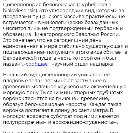
Цифеллопория беловежская (Cyphelloporia
bialoviesensis). Это ультраредкий вид, который за
пределами пущанского массива практически не
встречается - в микологических базах данных
числится лишь не подтвержденный гербарный
образец из Нижегородского Заволжья России.
Это означает, что на сегодняшний день
единственная в мире стабильно существующая и
подтвержденная популяция этого вида обитает в
Беловежской пуще, в честь которой он и был
назван", -
сообщает
научный отдел нацпарка.
Внешний вид цифеллопории уникален: ее
плодовые тела напоминают застывшее в
древесине молочное кружево или окаменевшую
морскую пену. Тысячи миниатюрных трубчатых
воронок теснятся на гниющей древесине,
образуя бело-кремовые наросты. Каждая такая
воронка достигает в длину до сантиметра. В
молодом возрасте субстрат под ними кажется
полупрозрачным и восковидно-студенистым.
Главная особенность найденного гриба — его