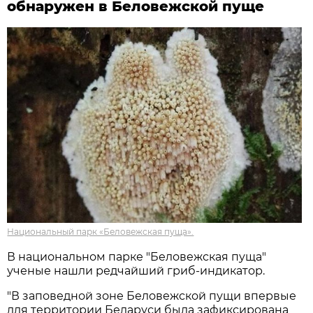
обнаружен в Беловежской пуще
Национальный парк «Беловежская пуща».
В национальном парке "Беловежская пуща"
ученые нашли редчайший гриб-индикатор.
"В заповедной зоне Беловежской пущи впервые
для территории Беларуси была зафиксирована