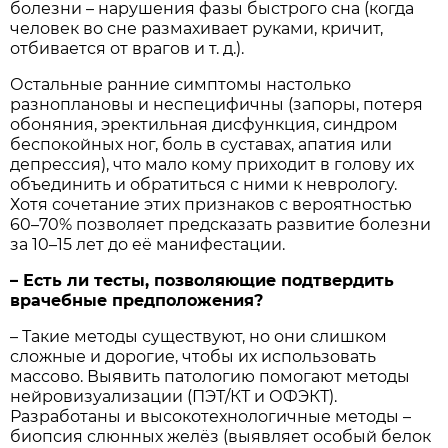
болезни – нарушения фазы быстрого сна (когда
человек во сне размахивает руками, кричит,
отбивается от врагов и т. д.).
Остальные ранние симптомы настолько
разноплановы и неспецифичны (запоры, потеря
обоняния, эректильная дисфункция, синдром
беспокойных ног, боль в суставах, апатия или
депрессия), что мало кому приходит в голову их
объединить и обратиться с ними к неврологу.
Хотя сочетание этих признаков с вероятностью
60–70% позволяет предсказать развитие болезни
за 10–15 лет до её манифестации.
– Есть ли тесты, позволяющие подтвердить
врачебные предположения?
– Такие методы существуют, но они слишком
сложные и дорогие, чтобы их использовать
массово. Выявить патологию помогают методы
нейровизуализации (ПЭТ/КТ и ОФЭКТ).
Разработаны и высокотехнологичные методы –
биопсия слюнных желёз (выявляет особый белок