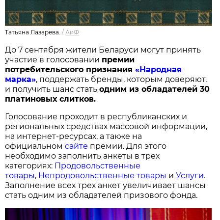
Татьяна Лазарева.
/
АиФ
До 7 сентября жители Беларуси могут принять
участие в голосовании
п
ремии
потребительского признания
«Народная
марка»
, поддержать бренды, которым доверяют,
и получить шанс стать
одним из обладателей 30
платиновых слитков.
Голосование проходит в республиканских и
региональных средствах массовой информации,
на интернет-ресурсах, а также на
официальном
сайте
премии. Для этого
необходимо заполнить анкеты в трех
категориях:
Продовольственные
товары
,
Непродовольственные товары
и
Услуги
.
Заполнение всех трех анкет увеличивает шансы
стать одним из обладателей призового фонда.