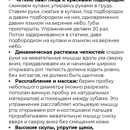
сжимаем кулаки, упираясь руками в грудь.
Ставим руки, сжатые в кулаки, под подбородок
и давим подбородком на них, одновременно
давим языком на верхнее нёбо. Губы
приоткрыты. Упражнение делаем 20 раз.
Потом задерживаемся в статике, давя
подбородком на кулаки и языком на верхнее
нёбо.
Динамическая растяжка челюстей:
кладем
руки на жевательные мышцы вдоль уха сверху
вниз, придавливаем их и начинаем широко
открывать рот. Челюсть должна ходить ровно,
без зигзагов, не должно быть щелчков.
Расслабление и массаж:
берем пробку
небольшого диаметра (можно разрезать
пополам винную пробку из натуральных
материалов) и помещаем между зубами. Это
упражнение расслабляет кольцевую мышцу
рта; открываем рот и костяшками пальцев
прорабатываем жевательную мышцу снизу
вверх и сверху вниз без смещения кожи.
Высокие скулы, упругие щеки,