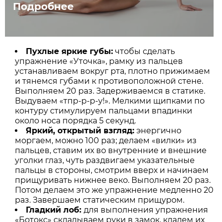
Подробнее
Пухлые яркие губы:
чтобы сделать
упражнение «Уточка», рамку из пальцев
устанавливаем вокруг рта, плотно прижимаем
и тянемся губами к противоположной стене.
Выполняем 20 раз. Задерживаемся в статике.
Выдуваем «тпр-р-р-у!». Мелкими щипками по
контуру стимулируем пальцами впадинки
около носа порядка 5 секунд.
Яркий, открытый взгляд:
энергично
моргаем, можно 100 раз; делаем «вилки» из
пальцев, ставим их во внутренние и внешние
уголки глаз, чуть раздвигаем указательные
пальцы в стороны, смотрим вверх и начинаем
прищуривать нижнее веко. Выполняем 20 раз.
Потом делаем это же упражнение медленно 20
раз. Завершаем статическим прищуром.
Гладкий лоб:
для выполнения упражнения
«Ботокс» складываем руки в замок, кладем их