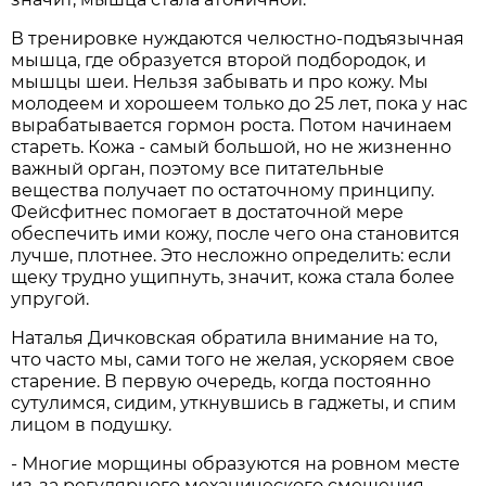
В тренировке нуждаются челюстно-подъязычная
мышца, где образуется второй подбородок, и
мышцы шеи. Нельзя забывать и про кожу. Мы
молодеем и хорошеем только до 25 лет, пока у нас
вырабатывается гормон роста. Потом начинаем
стареть. Кожа - самый большой, но не жизненно
важный орган, поэтому все питательные
вещества получает по остаточному принципу.
Фейсфитнес помогает в достаточной мере
обеспечить ими кожу, после чего она становится
лучше, плотнее. Это несложно определить: если
щеку трудно ущипнуть, значит, кожа стала более
упругой.
Наталья Дичковская обратила внимание на то,
что часто мы, сами того не желая, ускоряем свое
старение. В первую очередь, когда постоянно
сутулимся, сидим, уткнувшись в гаджеты, и спим
лицом в подушку.
- Многие морщины образуются на ровном месте
из-за регулярного механического смещения