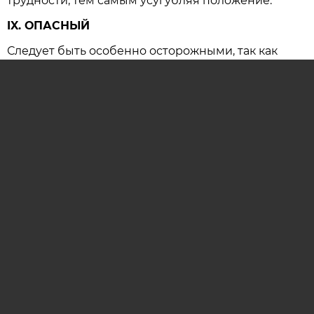
трудности, тем самым усугубляя положение.
IX. ОПАСНЫЙ
Следует быть особенно осторожными, так как
резко возрастает вероятность несчастных
случаев и крупных конфликтов, имеющих
серьезные последствия.
ОСТАВИТЬ КОММЕНТАРИЙ (0)
гороскоп
гороскоп на сегодня
астропрогноз
гороскоп на каждый день
AIF.BY
АРХИВ НОМЕРОВ
РЕКЛАМА НА САЙТЕ
РЕКЛАМА В ГАЗЕТЕ